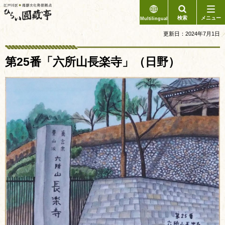
江戸川区 落語
検索
メニュー
文化発信拠点
Multilingual
ひらい圓藏亭
更新日：2024年7月1日
第25番「六所山長楽寺」（日野）