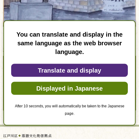
You can translate and display in the
元和六年の創建。新宿の角筈から昭和三十四年にここへ移った。その由来を記
した石碑の隣に文政六年の銘がある手水鉢がある。
same language as the web browser
江戸川画像文庫で高画質の絵を見る
language.
お問い合わせ
Translate and display
このページは
文化共育部文化課
が担当しています。
Displayed in Japanese
After 10 seconds, you will automatically be taken to the Japanese
page.
トップページ
>
スポーツ・文化
>
文化
>
ひらい圓藏亭
> 第25番「六所山長楽寺」（日野）
江戸川区 落語文化発信拠点