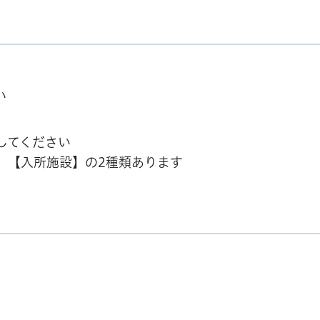
い
してください
】【入所施設】の2種類あります
。