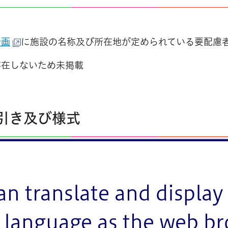
計画
に施設の名称及び所在地が定められている要配慮
存在しないため未掲載
引き及び様式
きを参照のうえ「避難確保計画」を作成してください。
さい
an translate and display 
ド：18KB）
language as the web b