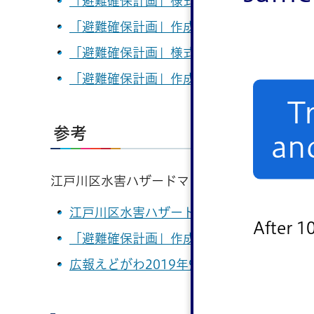
「避難確保計画」様式
【通所施設】
（PDF
「避難確保計画」作成の手引き
【通所施設
「避難確保計画」様式
【入所施設】
（PDF
「避難確保計画」作成の手引き
【入所施設
T
参考
an
江戸川区水害ハザードマップで浸水深や浸水
江戸川区水害ハザードマップ
After 1
「避難確保計画」作成に係わるQ＆A（江戸川
広報えどがわ2019年9月1日号「ローリングス