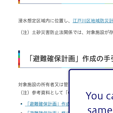
浸水想定区域内に位置し、
江戸川区地域防災
（注）土砂災害防止法関係では、対象施設が
「避難確保計画」作成の手
対象施設の所有者又は管理者は、下記の手引
（注）参考資料として「Q＆A」もご活用くだ
You c
「避難確保計画」作成（変更）報告書（ワー
same 