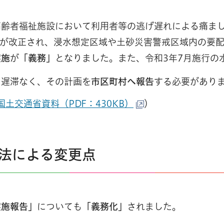
、高齢者福祉施設において利用者等の逃げ遅れによる痛ま
」が改正され、浸水想定区域や土砂災害警戒区域内の要
実施
が
「義務」
となりました。また、令和3年7月施行の
、遅滞なく、その計画を
市区町村へ報告
する必要があり
土交通省資料（PDF：430KB）
）
防法による変更点
実施報告」
についても
「義務化」
されました。