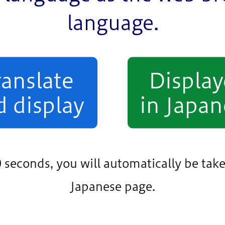
：4,907KB）
language.
】
（PDF：1,189KB）
：3,943KB）
】
（PDF：2,225KB）
ranslate
Displa
d display
in Japan
継続時間を確認の上、「避難確保計画」を作成してくだ
0 seconds, you will automatically be take
区）（PDF：314KB）
Japanese page.
トック法」（PDF：11,253KB）