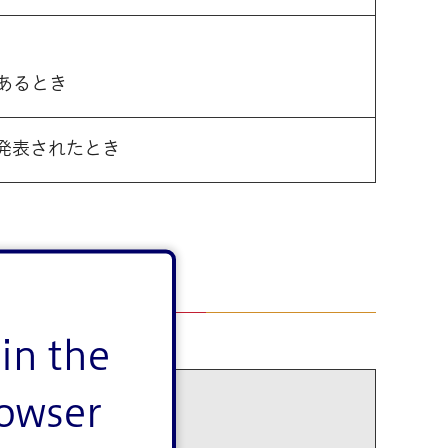
あるとき
発表されたとき
in the
rowser