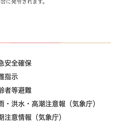
場合に発令されます。
急安全確保
難指示
齢者等避難
雨・洪水・高潮注意報（気象庁）
期注意情報（気象庁）