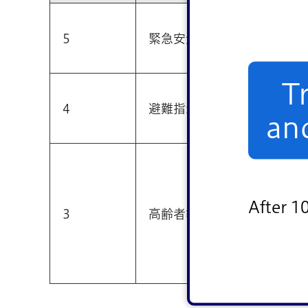
氾
5
緊急安全確保
堤
T
荒
4
避難指示
an
堤
荒
荒
After 1
き
3
高齢者等避難
中
堤