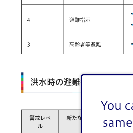
4
避難指示
3
高齢者等避難
洪水時の避難指示等の発令
You c
警戒レベ
新たな避難情報
same 
ル
等