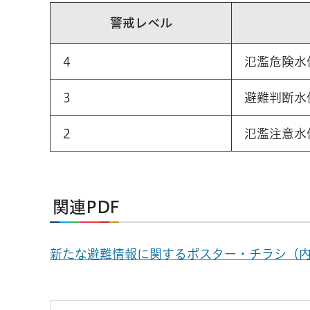
警戒レベル
4
氾濫危険水
3
避難判断水
2
氾濫注意水
関連PDF
新たな避難情報に関するポスター・チラシ（内閣