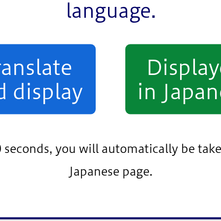
language.
濫発生情報が発表されたとき
防及び河川管理施設等に大規模な異常が生じ、氾濫のお
ranslate
Displa
川又は江戸川の水位が、氾濫危険水位に到達したとき
d display
in Japan
防に異常な漏水・浸食等が発見されたとき
川又は江戸川水位が、避難判断水位に到達し、更に上昇
川又は江戸川の水位が氾濫危険水位を超える洪水となる
0 seconds, you will automatically be take
川又は利根川の水位が、計画高水位に到達したとき
Japanese page.
防に漏水・浸食等が発見されたとき