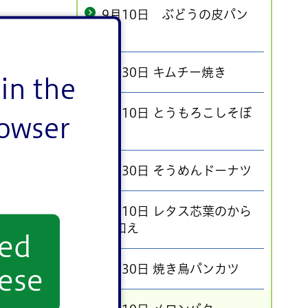
9月10日 ぶどうの皮パン
粉
8月30日 キムチー焼き
in the
8月10日 とうもろこしそぼ
rowser
ろ
7月30日 そうめんドーナツ
7月10日 レタス芯葉のから
し和え
yed
6月30日 焼き鳥パンカツ
ese