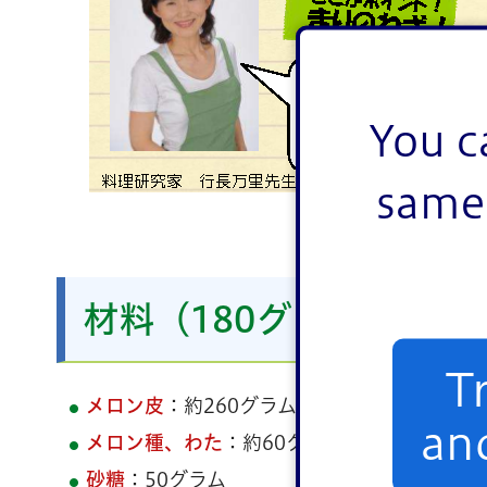
You c
same 
材料（180グラム分）
T
メロン皮
：約260グラム
an
メロン種、わた
：約60グラム
砂糖
：50グラム