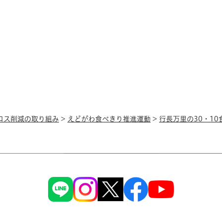
ロス削減の取り組み
>
えどがわ食べきり推進運動
>
行長万里の30・1