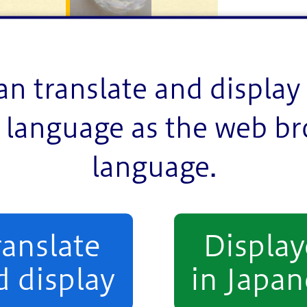
an translate and display 
language as the web b
language.
ranslate
Displa
d display
in Japan