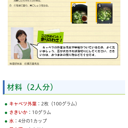
材料（2人分）
キャベツ外葉
：2枚（100グラム）
さきいか
：10グラム
水
：4分の1カップ