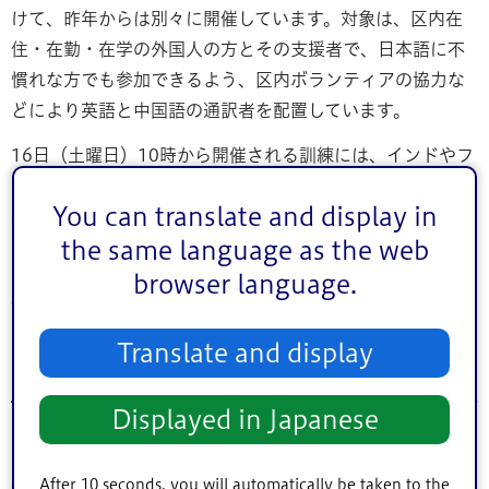
けて、昨年からは別々に開催しています。対象は、区内在
住・在勤・在学の外国人の方とその支援者で、日本語に不
慣れな方でも参加できるよう、区内ボランティアの協力な
どにより英語と中国語の通訳者を配置しています。
16日（土曜日）10時から開催される訓練には、インドやフ
ィリピンなど外国籍の方や支援者など10名（13日時点）が
You can translate and display in
参加。江戸川消防署の職員が講師となって、地震や火災な
the same language as the web
ど日本特有の災害などへの備えを教える講習をはじめ、消
火器を使った初期消火訓練やAEDと人形を使った心肺蘇生
browser language.
訓練などの実技訓練を行います。
Translate and display
外国人の防災訓練
Displayed in Japanese
開催日時：令和5年12月16日（土曜日）10時～11時30分
After 10 seconds, you will automatically be taken to the
会場：江戸川消防署（中央2丁目9番13号）