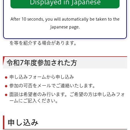
Displayed in Japanese
教室実施日までに、総合体育館で面談を行います。面談
は本人と介助者(保護者以外がプール入水する場合は保
護者も面談に同席)および講師で行い、お体の状況や配
After 10 seconds, you will automatically be taken to the
慮事項を確認し、参加の可否をお伝えします。また、会
Japanese page.
場(プール)の確認も行います。
お体の状況によっては、プール以外のパラスポーツ教室
を等を紹介する場合があります。
令和7年度参加された方
申し込みフォームから申し込み
参加の可否をメールでご連絡いたします。
面談は希望者のみ行います。ご希望の方は申し込みフォ
ームにご記入ください。
申し込み