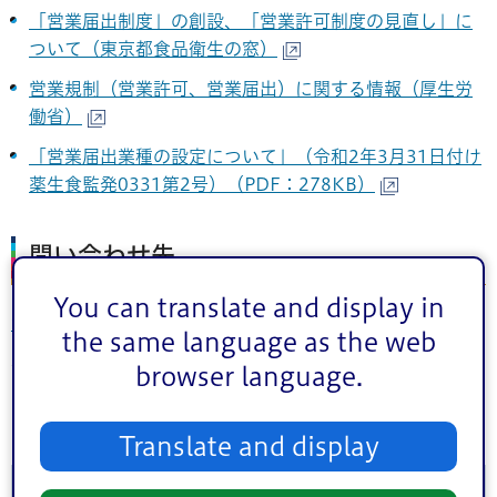
「営業届出制度」の創設、「営業許可制度の見直し」に
ついて（東京都食品衛生の窓）
営業規制（営業許可、営業届出）に関する情報（厚生労
働省）
「営業届出業種の設定について」（令和2年3月31日付け
薬生食監発0331第2号）（PDF：278KB）
問い合わせ先
You can translate and display in
江戸川保健所生活衛生課
the same language as the web
食品衛生第一係・第二係
browser language.
電話番号：03-3658-3177（代表電話）
Translate and display
このページに関するお問い合わせ