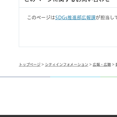
このページは
SDGs推進部広報課
が担当し
トップページ
>
シティインフォメーション
>
広報・広聴
>