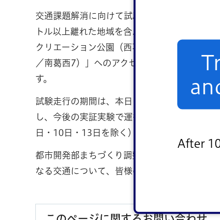
交通課題解消に向けて試験走行を行うのは、上
トル以上離れた地域を含んでおり、「生活の足
クリエーション公園（西葛西6から南葛西7）
T
／南葛西7）」へのアクセス向上の可能性を検
す。
an
試験走行の期間は、本日（3日）から17日（
し、今後の実証実験で運行するルートを検証し
日・10日・13日を除く）。地域住民を対象
After 1
都市開発部まちづくり調整課の大坂博昭（お
なる交通について、皆様の声を聞きながら一
このページに関するお問い合わせ