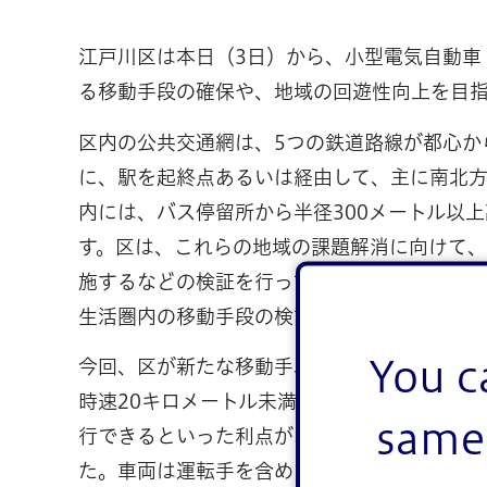
江戸川区は本日（3日）から、小型電気自動車
る移動手段の確保や、地域の回遊性向上を目
区内の公共交通網は、5つの鉄道路線が都心か
に、駅を起終点あるいは経由して、主に南北方
内には、バス停留所から半径300メートル以
す。区は、これらの地域の課題解消に向けて、2
施するなどの検証を行ってきました。また、
生活圏内の移動手段の検討が近隣区においても
You c
今回、区が新たな移動手段として導入を検討
時速20キロメートル未満で公道を走行する車
same 
行できるといった利点があります。区は、グ
た。車両は運転手を含めて8人乗りで、普通免