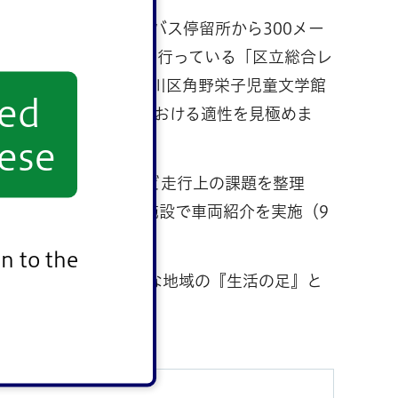
2地区。いずれも、バス停留所から300メー
在リニューアル工事を行っている「区立総合レ
「魔法の文学館（江戸川区角野栄子児童文学館
yed
ーモビリティの区内における適性を見極めま
ese
性や後続車への影響など走行上の課題を整理
けて、当該地区の地域施設で車両紹介を実施（9
理解を呼びかけます。
n to the
題のある中、持続可能な地域の『生活の足』と
います。