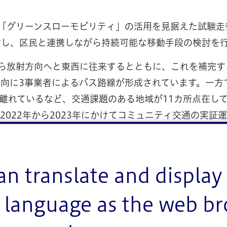
「グリーンスローモビリティ」の活用を見据えた試験走
指し、区民と連携しながら持続可能な移動手段の検討を
ら放射方向へと東西に往来するとともに、これを補完す
向に3事業者によるバス路線が形成されています。一方
上離れているなど、交通課題のある地域が11カ所点在し
022年から2023年にかけてコミュニティ交通の実証
全国的に運転手不足によるバスの減便や路線縮小なども
進められています。
an translate and display 
しているのは、小型電気自動車「グリーンスローモビリ
両です。二酸化炭素の排出を抑え環境負荷を軽減できる
language as the web b
リーンスローモビリティ導入の適性を検証するため、リ
許を持っていれば誰でも運転することができます。