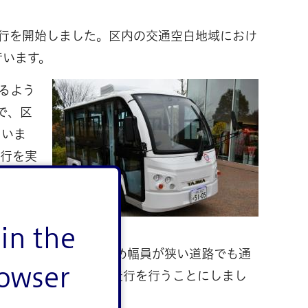
行を開始しました。区内の交通空白地域におけ
行います。
るよう
で、区
ていま
運行を実
あり、
in the
ティ」。
ほか、車幅が小さいため幅員が狭い道路でも通
rowser
ース車両を使った試験走行を行うことにしまし