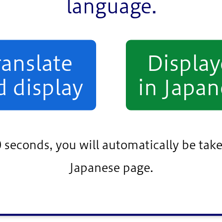
language.
一色地区周辺と、「なごみの家瑞江（江戸川2）」周辺の
」となる移動手段の確保が求められています。また、現
」周辺でも試験走行を実施。公園周辺の回遊性向上や、
ranslate
Displa
討します。各地区での交通状況を踏まえ、グリーンスロ
d display
in Japan
水曜日）まで。各地域を巡回しながら、生活道路の安全
ます。また、7日（日曜日）から14日（日曜日）にか
に車両の紹介や乗車体験を行い、地域の声を聞くとともに
0 seconds, you will automatically be take
おさかひろあき）課長は、「昨今のバス運転手不足の課
Japanese page.
緒に考え、実現に向けて取り組んでいきたい」と話して