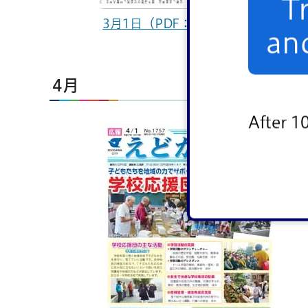
T
3月1日（PDF：7,107KB）
an
4月
After 1