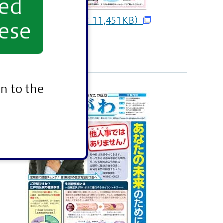
yed
3月20日（PDF：11,451KB）
ese
n to the