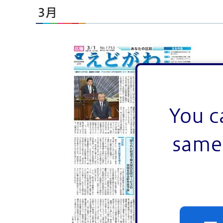
3月
You c
same 