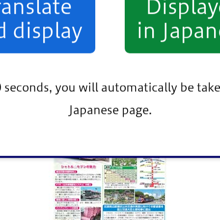
ranslate
Displa
3月10日（PDF：10,239KB）
d display
in Japan
0 seconds, you will automatically be take
Japanese page.