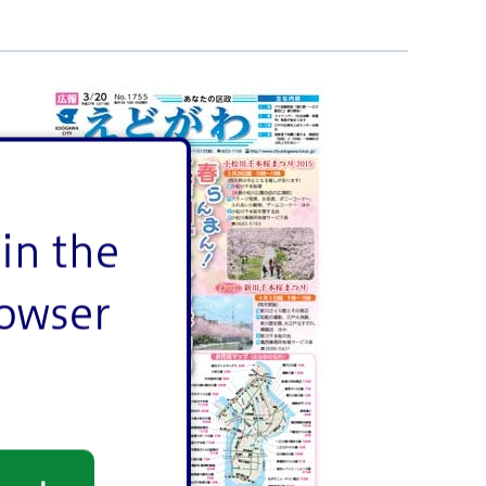
in the
rowser