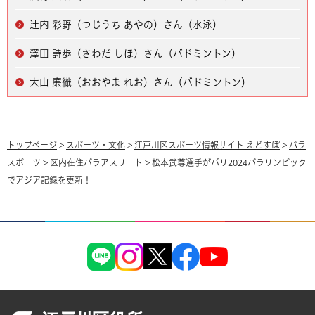
辻内 彩野（つじうち あやの）さん（水泳）
澤田 詩歩（さわだ しほ）さん（バドミントン）
大山 廉織（おおやま れお）さん（バドミントン）
トップページ
>
スポーツ・文化
>
江戸川区スポーツ情報サイト えどすぽ
>
パラ
スポーツ
>
区内在住パラアスリート
> 松本武尊選手がパリ2024パラリンピック
でアジア記録を更新！