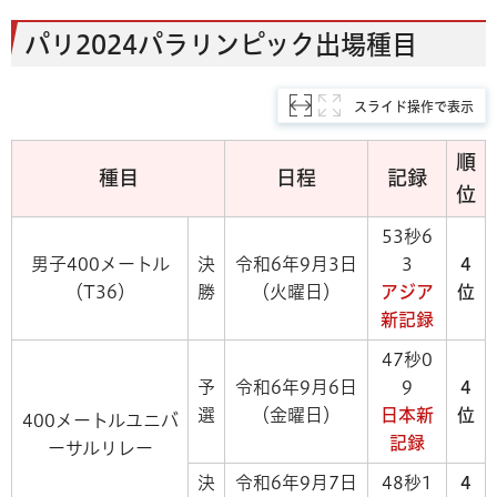
パリ2024パラリンピック出場種目
スライド操作で表示
順
種目
日程
記録
位
53秒6
男子400メートル
決
令和6年9月3日
3
4
（T36）
勝
（火曜日）
アジア
位
新記録
47秒0
予
令和6年9月6日
9
4
選
（金曜日）
日本新
位
400メートルユニバ
記録
ーサルリレー
決
令和6年9月7日
48秒1
4