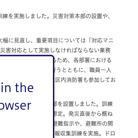
訓練を実施しました。災害対策本部の設置や、
を大幅に見直し、重要項目については「対応マニ
の災害対応として実施しなければならない業務
低下を最小限にとどめるため、各部署における
定項目の確認・検証を行うとともに、職員一人
います。昨年度からは区内消防署も参加してお
in the
rowser
部長とする災害対策本部を設置しました。訓練
地震が発生したことを想定。発災直後から概ね
河川敷・沿岸部からの避難指示や、避難所の開
ドローンを活用した情報収集訓練を実施。ドロ