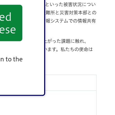
し、倒木や家屋の倒壊といった被害状況につい
営通信網を活用した避難所と災害対策本部との
yed
。各部署では、防災情報システムでの情報共有
ese
上など、訓練で浮かび上がった課題に触れ、
的なものになったと思います。私たちの使命は
n to the