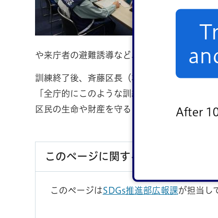
ーンで撮
て情報共
T
通信訓練
an
や来庁者の避難誘導など、災害発生時の初動
訓練終了後、斉藤区長（本部長）は、災害時
「全庁的にこのような訓練を実施することは
区民の生命や財産を守ることですので、引き
After 1
このページに関するお問い合わせ
このページは
SDGs推進部広報課
が担当し