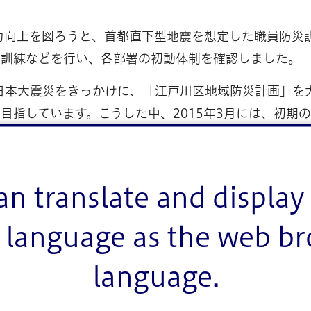
力向上を図ろうと、首都直下型地震を想定した職員防災
の訓練などを行い、各部署の初動体制を確認しました。
た東日本大震災をきっかけに、「江戸川区地域防災計画」
目指しています。こうした中、2015年3月には、初期
）」を策定。庁舎等が被災した場合でも、区の行政機能
業務などを定めています。区では、業務継続計画等の策
らおうと、全庁の職員が参加する防災訓練を毎年実施して
an translate and display 
ど連携強化を図っています。
language as the web b
3日）午前9時1分、斉藤猛（さいとうたけし）区長を本
南部を震源とするマグニチュード7.3の大規模な直下型
language.
までのタイムラインをもとに、区民への火の元確認及び
どが発令されました。今回は、協定締結企業と連携し、