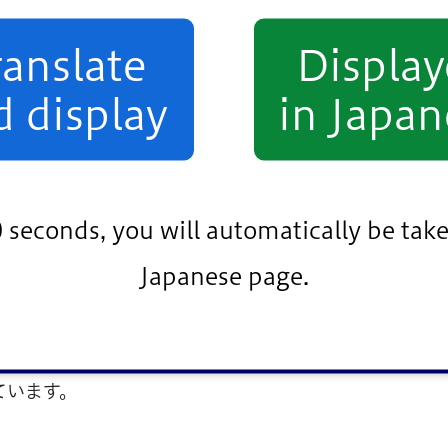
影した映像は災害対策本部においてリアルタイムで確認
有を行いました。また、大規模災害時にも途切れない自
ranslate
Displa
や、区立小学校での避難所開設訓練なども実施しました
d display
in Japan
対応を確認しました。
の通信手段の複線化や、収集した情報に対する対応力向
意義深いことであり、消防署の協力もいただきより実践
続きよろしくお願いします」と講評しました。
0 seconds, you will automatically be take
Japanese page.
ています。