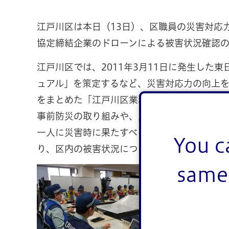
江戸川区は本日（13日）、区職員の災害対応
協定締結企業のドローンによる被害状況確認
江戸川区では、2011年3月11日に発生し
ュアル」を策定するなど、災害対応力の向上を
をまとめた「江戸川区業務継続計画（震災編
事前防災の取り組みや、災害後の復旧・復興
一人に災害時に果たすべき責務を確認しても
You c
り、区内の被害状況について情報共有するな
same 
本日（1
は、都心
6時間後
設指示な