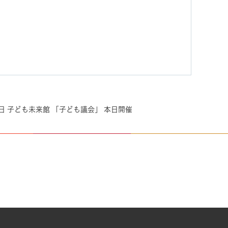
月7日 子ども未来館 「子ども議会」 本日開催