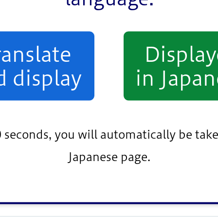
め、お互いを理解しあえる取り組みを行ってほしい
学校で学んだりすれば、私たちみんながわかりあえ
け、区職員は「学校での学びの機会をつくるなど、
ranslate
Displa
かしながら、『誰もが安心して自分らしく暮らせる
いきます」と答弁しました。
d display
in Japan
教大学法学部兼任講師は「今回の講座はいろいろな
いて議論して意見を作り上げたことにとても大きな
とても重要なものですので、区にはぜひ子どもたち
0 seconds, you will automatically be take
した。参加した5年生の児童は「自分の学校生活で気に
は自分の生活の中でもできることを考えてやっていきた
Japanese page.