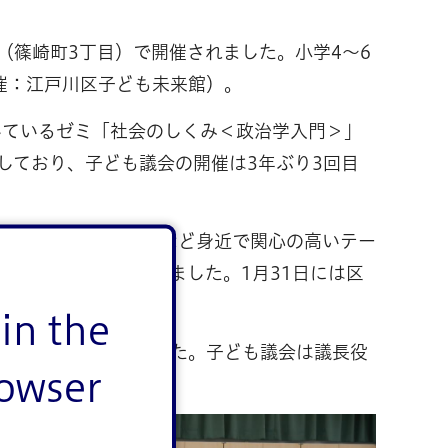
（篠崎町3丁目）で開催されました。小学4～6
催：江戸川区子ども未来館）。
しているゼミ「社会のしくみ＜政治学入門＞」
しており、子ども議会の開催は3年ぶり3回目
ごみ」、「学校生活」など身近で関心の高いテー
分担など準備を進めました。1月31日には区
in the
の職員らが集まりました。子ども議会は議長役
rowser
者として登壇しました。