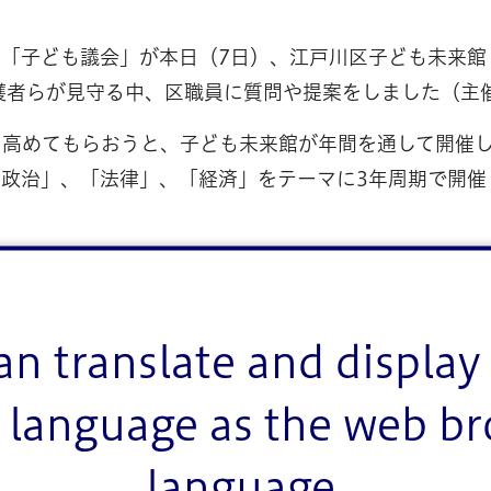
「子ども議会」が本日（7日）、江戸川区子ども未来館
護者らが見守る中、区職員に質問や提案をしました（主
を高めてもらおうと、子ども未来館が年間を通して開催
政治」、「法律」、「経済」をテーマに3年周期で開催
かれて子ども議会に提出する質問を準備。「環境問題・
入ってからは4回の講座の中で質問文の作成や当日の役割
を体感しました。
an translate and display 
には子ども議員のほか、傍聴人の保護者、区文化共育部
language as the web b
部長の招集あいさつの後、6つのグループが順番に質問
質問した第4グループは「年齢の違い、障害のあり
language.