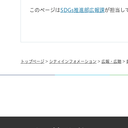
このページは
SDGs推進部広報課
が担当し
トップページ
>
シティインフォメーション
>
広報・広聴
>