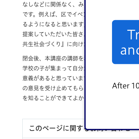
なしなどに関係なく、みんなが参加して楽し
です。例えば、区でイベントを行ったり、各
るようになると思います」と提案。これを受
T
提案していただいた皆さんの大切な意見を活
共生社会づくり』に向けた取り組みを続けて
an
閉会後、本講座の講師を務めた一ノ瀬佳也立
学校の子が集まって自分たちの区の問題につ
意義があると思っています。皆さんの意見は
After 1
の意見を受け止めてもらいたいです」と話しま
を知ることができてよかったです。これから
このページに関するお問い合わせ