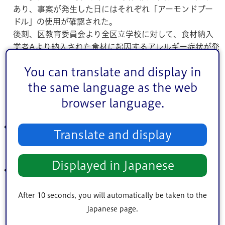
あり、事案が発生した日にはそれぞれ「アーモンドプー
ドル」の使用が確認された。
後刻、区教育委員会より全区立学校に対して、食材納入
業者Aより納入された食材に起因するアレルギー症状が発
症しているおそれがあることの注意喚起を行った。合わ
You can translate and display in
せて、事案の発生した小学校では全保護者に対して、給
食に起因するアレルギー症状が発症している可能性があ
the same language as the web
ること、および児童の健康状態の観察を促す連絡を行っ
browser language.
た。
2月2日
Translate and display
食材納入業者Aに対して給食の成分検査の実施を依頼。調
査には2週間程度かかる見込みとの報告あり。
Displayed in Japanese
2月6日
食材納入業者A及び食品製造業者より、給食において使用
された「アーモンドプードル」の中に「クルミローストパ
After 10 seconds, you will automatically be taken to the
ウダー」が混入していた可能性があるとの報告があっ
Japanese page.
た。