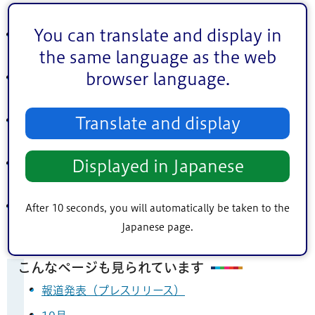
「発進！『えど鉄』プレイランド」
You can translate and display in
2024年（令和6年）2月8日 生活保護事務を担当する区
職員の不祥事
the same language as the web
browser language.
2024年(令和6年)2月8日 ミッフィーとダーンの障害者
手帳カバー窓口で配布開始
2024年（令和6年）2月5日 令和6年度当初予算案 区
Translate and display
長記者会見の開催
2024年（令和6年）2月2日 能登地震で被災された方々
Displayed in Japanese
への義援金総額1,200万円超送金
2024年（令和6年）2月1日 「結婚パスポート」 本日か
After 10 seconds, you will automatically be taken to the
ら申請開始
Japanese page.
こんなページも見られています
報道発表（プレスリリース）