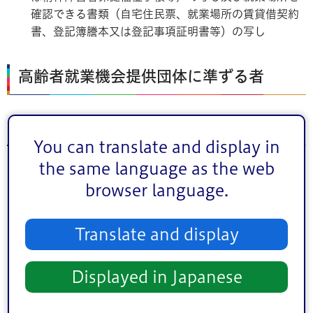
確認できる書類（自宅住民票、就業場所の賃貸借契約
書、登記簿謄本又は登記事項証明書等）の写し
高齢者就業機会提供団体に準ずる者
認定基準
You can translate and display in
the same language as the web
高齢者就業機会提供団体に準ずる者として認定の対象とな
browser language.
る者は、区内に主たる事業所を置き、かつ、適切な業務遂
行能力を有する者であって、次の各号のいずれにも該当す
るもの
Translate and display
⑴定款、会則、活動方針、事業計画等において、高齢者
Displayed in Japanese
に対する就労機会の確保及び福祉の増進に資する内
容を明記している事業者