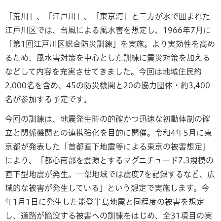
「荒川」、「江戸川」、「東京湾」と三方が水で囲まれた
江戸川区では、台風による風水害を想定し、1966年7月に
「第1回江戸川区総合防災訓練」を実施。より実効性を高め
るため、風水害対策を中心とした訓練に震災対策を加える
などして内容を充実させてきました。今回は地域住民約
2,000名を含め、45の防災機関と20の協力団体・約3,400
名が参加する予定です。
今回の訓練は、地震発生時の的確かつ迅速な初動体制の確
立と関係機関との連携強化を目的に開催。令和4年5月に東
京都が発表した「首都直下地震等による東京の被害想定」
により、「都心南部を震源とするマグニチュード7.3規模の
直下型地震が発生。一部地域では震度7を記録するなど、広
域的な被害が発生している」という想定で実施します。今
年1月1日に発生した能登半島地震と同程度の被害を想定
し、道路が陥没する被害への訓練をはじめ、全31項目の実