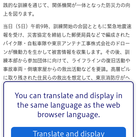
践的な訓練を通じて、関係機関が一体となった防災力の向
上を図ります。
当日（5日）午前9時、訓練開始の合図とともに緊急地震速
報を受け、災害協定を締結した郵便局員などで編成された
バイク隊・自転車隊や東京アンテナ工事株式会社のドロー
ンが機動力を生かして被害情報を収集します。その後、訓
練本部から参加団体に向けて、ライフラインの復旧活動や
事故車両・倒壊家屋からの救出活動などを要請。高層ビル
に取り残された住民らの救出を想定して、東京消防庁がヘ
リコプターを使用した大規模な救助訓練を実施するほか、
You can translate and display in
自然災害へのさらなる対処能力強化のため2020年に東京消
防庁に設置され、能登半島地震の際にも緊急消防援助隊と
the same language as the web
して出動した「即応対処部隊」や、都内に6隊のみ配備され
browser language.
る「小岩水難救助隊」が水難者の救助訓練にあたります。
Translate and display
このほか、会場を訪れた地域住民らが自由に参加できる