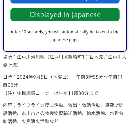
「住民訓練コーナー」では、東京消防庁が所有するVR防災
体験車を用いた災害体験や、模擬消火器を使用した初期消
Displayed in Japanese
火体験などを行うことができます。
After 10 seconds, you will automatically be taken to the
第59回江戸川区総合防災訓練
Japanese page.
場所：江戸川河川敷（江戸川区篠崎町1丁目地先／江戸川大
橋上流）
日時：2024年9月5日（木曜日） 午前8時55分～午前11
時00分
（注）住民訓練コーナーは午前11時30分まで
内容：ライフライン復旧活動、救出・救助活動、避難所開
設活動、市川市との救援物資輸送活動、給水活動、水難救
助活動、火災消火活動など