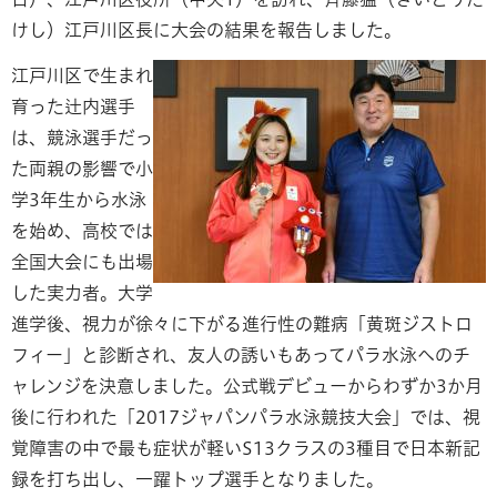
けし）江戸川区長に大会の結果を報告しました。
江戸川区で生まれ
育った辻内選手
は、競泳選手だっ
た両親の影響で小
学3年生から水泳
を始め、高校では
全国大会にも出場
した実力者。大学
進学後、視力が徐々に下がる進行性の難病「黄斑ジストロ
フィー」と診断され、友人の誘いもあってパラ水泳へのチ
ャレンジを決意しました。公式戦デビューからわずか3か月
後に行われた「2017ジャパンパラ水泳競技大会」では、視
覚障害の中で最も症状が軽いS13クラスの3種目で日本新記
録を打ち出し、一躍トップ選手となりました。