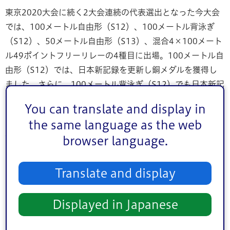
東京2020大会に続く2大会連続の代表選出となった今大会
では、100メートル自由形（S12）、100メートル背泳ぎ
（S12）、50メートル自由形（S13）、混合4×100メート
ル49ポイントフリーリレーの4種目に出場。100メートル自
由形（S12）では、日本新記録を更新し銅メダルを獲得し
ました。さらに、100メートル背泳ぎ（S12）でも日本新記
録を、混合4×100メートル49ポイントフリーリレーではア
You can translate and display in
ジア新記録を更新しました。
the same language as the web
本日（27日）午後2時45分、区役所を訪れた辻内選手を、
browser language.
「辻内彩野選手 おめでとうございます」と書かれた横断幕
を掲げた職員らが拍手で歓迎。大会での活躍を称え、斉藤
Translate and display
区長から花束が手渡されました。面会では、試合会場の雰
囲気や、選手村での生活などについて歓談しました。緊張
Displayed in Japanese
しすぎることなく試合に臨むことができたという辻内選手
は、「タイムについては少し悔しい思いもありますが、東