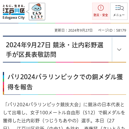
江戸川区
防災・安全
メニュー
更新日：2024年9月27日
ページID：58179
2024年9月27日 競泳・辻内彩野選
手が区長表敬訪問
パリ2024パラリンピックでの銅メダル獲
得を報告
「パリ2024パラリンピック競技大会」に競泳の日本代表と
して出場し、女子100メートル自由形（S12）で銅メダルを
獲得した辻内彩野（つじうちあやの）選手。本日（27
日）、江戸川区役所（中央1）を訪れ、斉藤猛（さいとうた