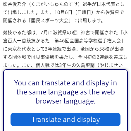
熊谷俊乃介（くまがいしゅんのすけ）選手が日本代表とし
て出場しました。また、10月6日（日曜日）から佐賀県で
開催される「国民スポーツ大会」に出場します。
競技かるた部は、7月に滋賀県の近江神宮で開催された「小
倉百人一首競技かるた 第46回全国高等学校選手権大会」
に東京都代表として3年連続で出場。全国から58校が出場
する団体戦では見事優勝を果たし、全国初の2連覇を達成し
ました。また、個人戦では3年生の矢島聖蘭（やじませい
ら）主将が昨年に引き続き2連覇を達成。小西美彩子（こに
しみさこ）さんが初優勝を果たし、団体・個人の3冠を達成
You can translate and display in
しました。
the same language as the web
browser language.
本日（18日）午後2時45分、両部の選手たちをはじめ、乙
幡和弘（おっぱたかずひろ）校長、三原直也（みはらなお
や）教頭らの総勢17名が江戸川区役所に来庁。「祝 競技
Translate and display
かるた部 全国二連覇・硬式野球部 全国準優勝」と書か