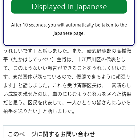
れた横断幕を携えた職員らが拍手でお出迎えしました。
Displayed in Japanese
報告会では、はじめに乙幡校長から両部の全国大会での結
果報告が行われました。その後、生徒一人ひとりが挨拶を
After 10 seconds, you will automatically be taken to the
しました。個人戦で初優勝をした小西さんは、「個人戦の2
Japanese page.
つと団体戦の優勝、3冠を江戸川区に持ち帰ることができて
うれしいです」と話しました。また、硬式野球部の高橋徹
平（たかはしてっぺい）主将は、「江戸川区の代表とし
て、このようないい報告ができることをうれしく思いま
す。まだ国体が残っているので、優勝できるように頑張り
ます」と話しました。これを受け斉藤区長は、「素晴らし
い成績を残せたのは、血のにじむような努力をされた結果
だと思う。区民を代表して、一人ひとりの皆さんに心から
拍手を送りたい」と話しました。
このページに関するお問い合わせ