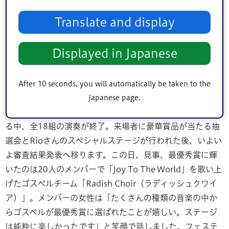
い、ふるさと『えどがわ』の更なるコミュニティ作りにつ
Translate and display
なげよう」との挨拶からスタート。懐かしのメロディーが
次々と演奏されると、会場は自然と手拍子に包まれまし
Displayed in Japanese
た。途中、斉藤猛（さいとうたけし）江戸川区長が応援に
かけつけ、会場は更に盛り上がります。各組の演奏が終わ
るごとに審査員からは様々な評価やアドバイスが伝えら
After 10 seconds, you will automatically be taken to the
れ、時折飛び出すやや辛口なコメントにも参加者は真剣な
Japanese page.
表情で聞き入っていました。大きな拍手や声援で盛り上が
る中、全18組の演奏が終了。来場者に豪華賞品が当たる抽
選会とRioさんのスペシャルステージが行われた後、いよい
よ審査結果発表へ移ります。この日、見事、最優秀賞に輝
いたのは20人のメンバーで「Joy To The World」を歌い上
げたゴスペルチーム「Radish Choir（ラディッシュクワイ
ア）」。メンバーの女性は「たくさんの種類の音楽の中か
らゴスペルが最優秀賞に選ばれたことが嬉しい。ステージ
は純粋に楽しかったです」と笑顔で話しました。フェステ