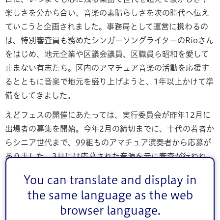
楽しさを分かち合い、音楽の素晴らしさを次の時代へ伝え
ていこうと企画されました。事務局として運営に携わるの
は、特別審査員も務めたシンガーソングライターのRioさん
をはじめ、地元企業や区議会議員、区職員ら昭和を愛して
止まない有志たち。区内のアマチュア音楽の活動を応援す
るとともに音楽で地元を盛り上げようと、1年以上かけて準
備をしてきました。
えどフェスの開催にあたっては、実行委員会が昨年12月に
出場者の募集を開始。今年2月の締切までに、十代の若者か
らシニア世代まで、99組ものアマチュア演奏者から応募が
ありました。3月には応募された音源を元に審査が行われ、
見事18組のグループおよび個人のミュージシャンが当日の
You can translate and display in
出場権を手に入れました。
the same language as the web
当日（11日）は、島村和成（しまむらかずしげ）実行委員
browser language.
会委員長の「世代を超えて懐かしさや楽しさを分かち合