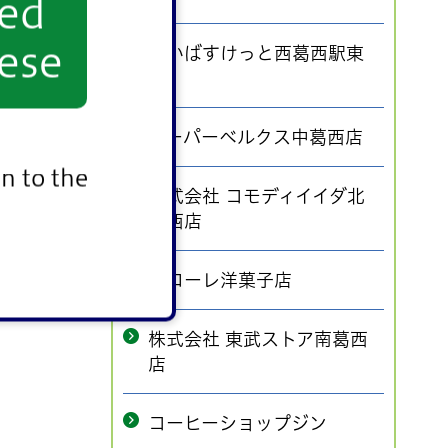
yed
ese
まいばすけっと西葛西駅東
店
スーパーベルクス中葛西店
n to the
株式会社 コモディイイダ北
葛西店
パローレ洋菓子店
株式会社 東武ストア南葛西
店
コーヒーショップジン