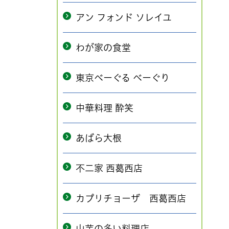
アン フォンド ソレイユ
わが家の食堂
東京べーぐる べーぐり
中華料理 酔笑
あばら大根
不二家 西葛西店
カプリチョーザ 西葛西店
山芋の多い料理店