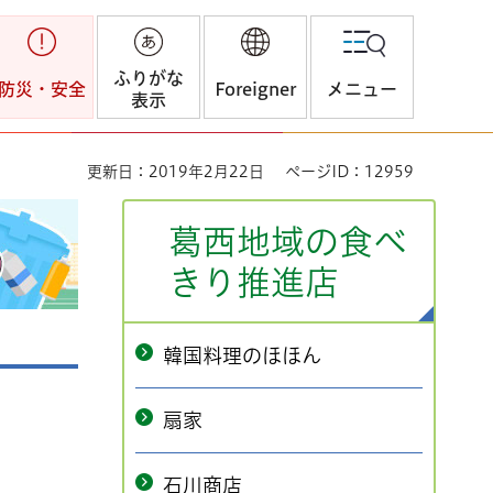
ふりがな
防災・安全
Foreigner
メニュー
表示
更新日：2019年2月22日
ページID：12959
葛西地域の食べ
きり推進店
韓国料理のほほん
扇家
石川商店