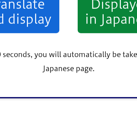
ranslate
Displa
d display
in Japan
0 seconds, you will automatically be take
Japanese page.