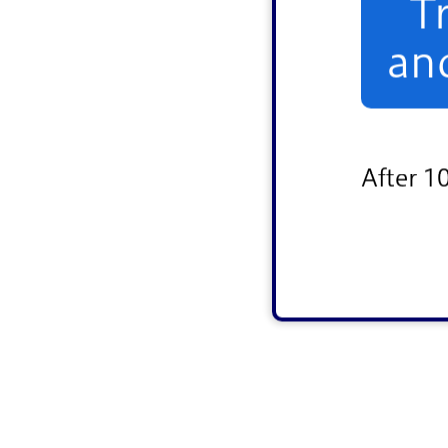
T
an
After 1