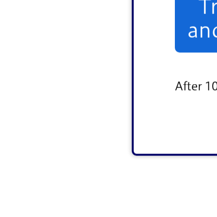
T
an
After 1