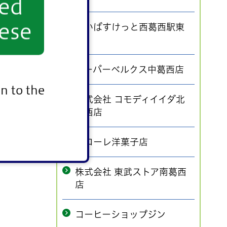
yed
ese
まいばすけっと西葛西駅東
店
スーパーベルクス中葛西店
n to the
株式会社 コモディイイダ北
葛西店
パローレ洋菓子店
株式会社 東武ストア南葛西
店
コーヒーショップジン