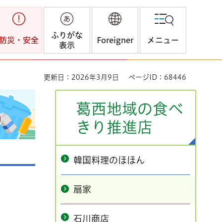
ふりがな
防災・安全
Foreigner
メニュー
表示
更新日：2026年3月9日
ページID：68446
葛西地域の食べ
きり推進店
韓国料理のほほん
扇家
石川商店