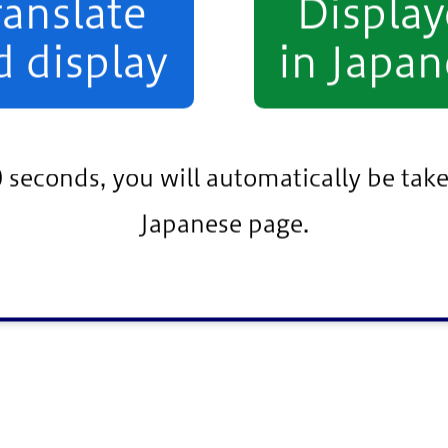
ranslate
Displa
d display
in Japan
0 seconds, you will automatically be take
Japanese page.