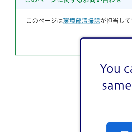
このページは
環境部清掃課
が担当して
You c
same 