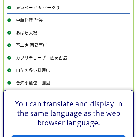
東京べーぐる べーぐり
中華料理 酔笑
あばら大根
不二家 西葛西店
カプリチョーザ 西葛西店
山芋の多い料理店
台湾小籠包 圓園
やきとり家すみれ 西葛西店
You can translate and display in
ラーメンの王様
the same language as the web
吉野家 西葛西駅1番街店
browser language.
吉野家 葛西駅前店