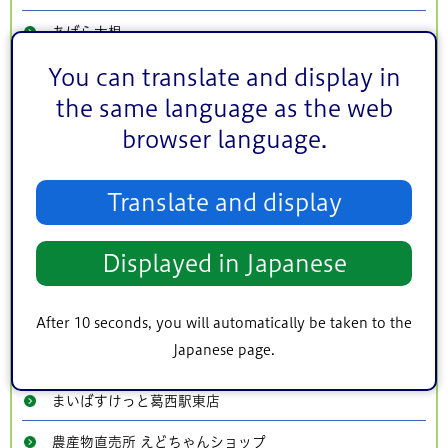
あばら大根
You can translate and display in
不二家 西葛西店
the same language as the web
カプリチョーザ 西葛西店
browser language.
山芋の多い料理店
台湾小籠包 圓園
Translate and display
やきとり家すみれ 西葛西店
Displayed in Japanese
ラーメンの王様
吉野家 西葛西駅1番街店
After 10 seconds, you will automatically be taken to the
Japanese page.
吉野家 葛西駅前店
まいばすけっと葛西駅東店
農産物直売所 えどちゃんショップ