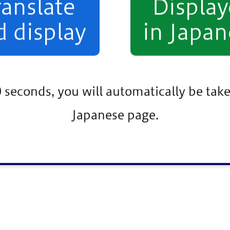
ranslate
Displa
d display
in Japan
0 seconds, you will automatically be take
Japanese page.