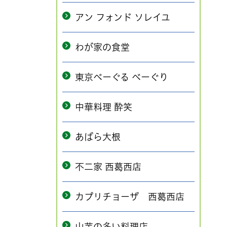
アン フォンド ソレイユ
わが家の食堂
東京べーぐる べーぐり
中華料理 酔笑
あばら大根
不二家 西葛西店
カプリチョーザ 西葛西店
山芋の多い料理店