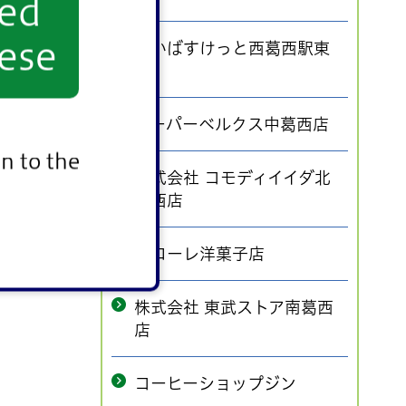
yed
ese
まいばすけっと西葛西駅東
店
スーパーベルクス中葛西店
n to the
株式会社 コモディイイダ北
葛西店
パローレ洋菓子店
株式会社 東武ストア南葛西
店
コーヒーショップジン