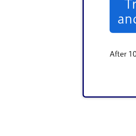
T
an
After 1