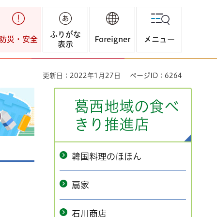
ふりがな
防災・安全
Foreigner
メニュー
表示
更新日：2022年1月27日
ページID：6264
葛西地域の食べ
きり推進店
韓国料理のほほん
扇家
石川商店