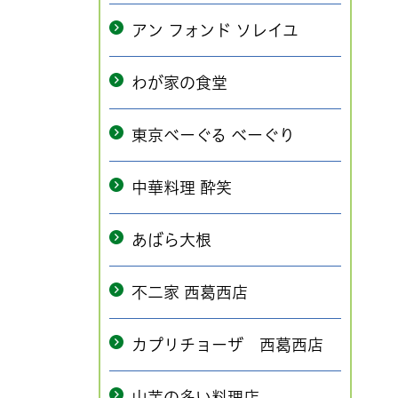
アン フォンド ソレイユ
わが家の食堂
東京べーぐる べーぐり
中華料理 酔笑
あばら大根
不二家 西葛西店
カプリチョーザ 西葛西店
山芋の多い料理店