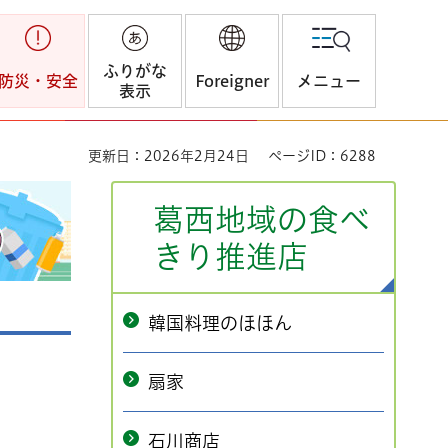
ふりがな
防災・安全
Foreigner
メニュー
表示
更新日：2026年2月24日
ページID：6288
葛西地域の食べ
きり推進店
韓国料理のほほん
扇家
石川商店