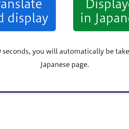
ranslate
Displa
d display
in Japan
0 seconds, you will automatically be take
Japanese page.