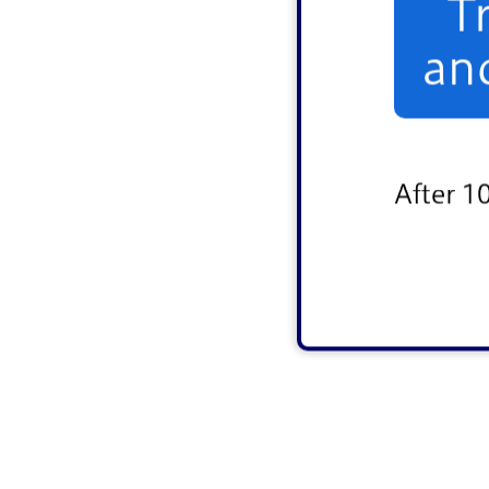
T
an
After 1