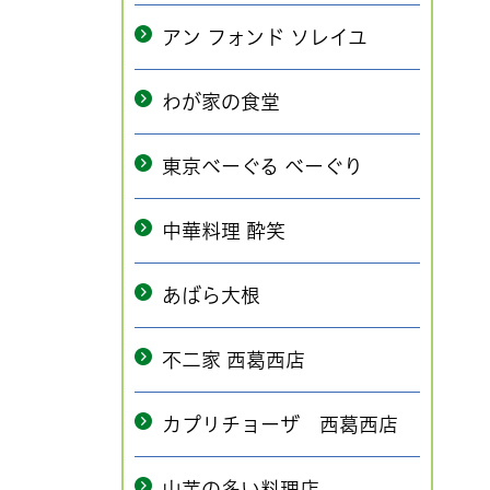
アン フォンド ソレイユ
わが家の食堂
東京べーぐる べーぐり
中華料理 酔笑
あばら大根
不二家 西葛西店
カプリチョーザ 西葛西店
山芋の多い料理店