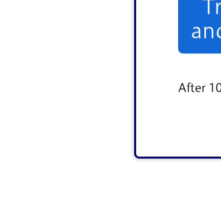
T
an
After 1