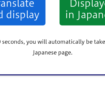
ranslate
Displa
d display
in Japan
0 seconds, you will automatically be take
Japanese page.