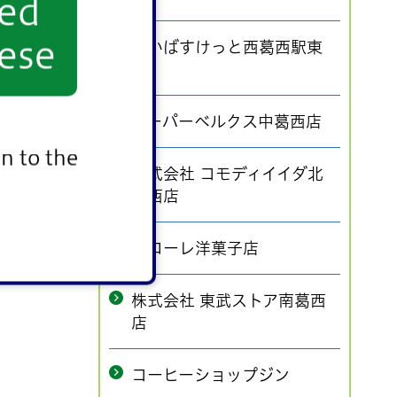
yed
ese
まいばすけっと西葛西駅東
店
スーパーベルクス中葛西店
n to the
株式会社 コモディイイダ北
葛西店
パローレ洋菓子店
株式会社 東武ストア南葛西
店
コーヒーショップジン