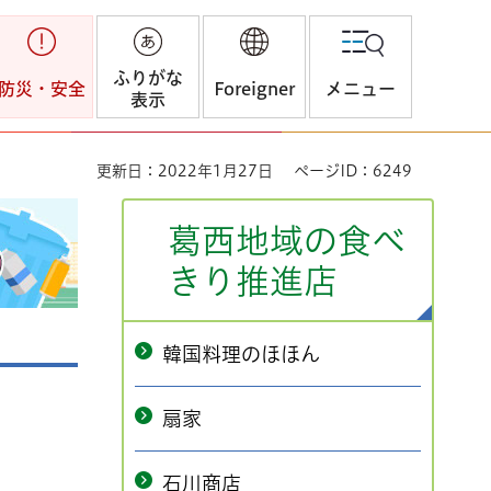
ふりがな
防災・安全
Foreigner
メニュー
表示
更新日：2022年1月27日
ページID：6249
葛西地域の食べ
きり推進店
韓国料理のほほん
扇家
石川商店