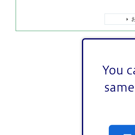
You c
same 