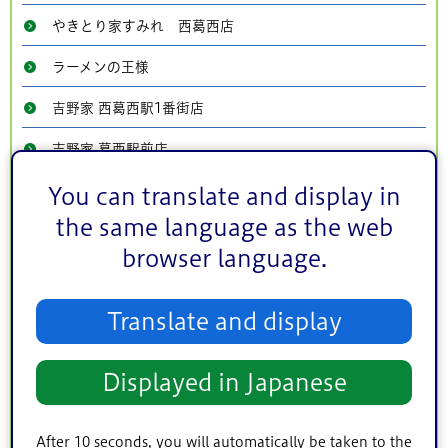
やきとり家すみれ 西葛西店
ラーメンの王様
吉野家 西葛西駅1番街店
吉野家 葛西駅前店
まいばすけっと葛西駅東店
You can translate and display in
the same language as the web
農産物直売所 えどちゃんショップ
browser language.
新川さくら館お休み処
ホテルシーサイド江戸川（レストランシーサイド）
Translate and display
松屋 船堀店
Displayed in Japanese
松屋 葛西長島陸橋店
松屋 西葛西店
After 10 seconds, you will automatically be taken to the