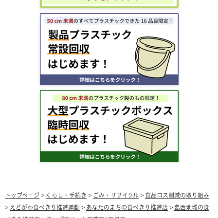
トップページ
>
くらし・手続き
>
ごみ・リサイクル
>
食品ロス削減の取り組み
>
えどがわ食べきり推進運動
>
あなたのまちの食べきり推進店
>
葛西地域の食