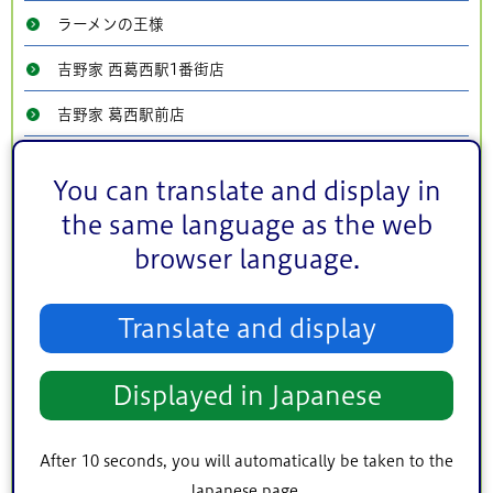
ラーメンの王様
吉野家 西葛西駅1番街店
吉野家 葛西駅前店
まいばすけっと葛西駅東店
You can translate and display in
農産物直売所 えどちゃんショップ
the same language as the web
新川さくら館お休み処
browser language.
ホテルシーサイド江戸川（レストランシーサイド）
Translate and display
松屋 船堀店
松屋 葛西長島陸橋店
Displayed in Japanese
松屋 西葛西店
After 10 seconds, you will automatically be taken to the
松屋 江戸川店
Japanese page.