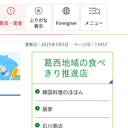
ふりがな
防災・安全
Foreigner
メニュー
表示
更新日：2025年3月5日
ページID：13457
葛西地域の食べ
きり推進店
韓国料理のほほん
扇家
石川商店