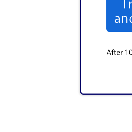
T
an
After 1