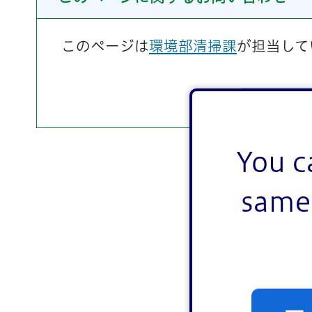
このページは
環境部清掃課
が担当して
You c
same 