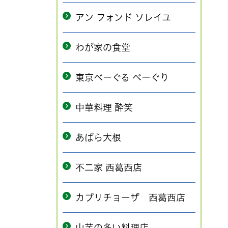
アン フォンド ソレイユ
わが家の食堂
東京べーぐる べーぐり
中華料理 酔笑
あばら大根
不二家 西葛西店
カプリチョーザ 西葛西店
山芋の多い料理店