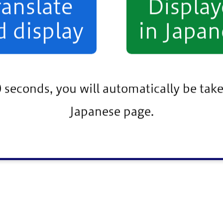
ranslate
Displa
d display
in Japan
0 seconds, you will automatically be take
Japanese page.