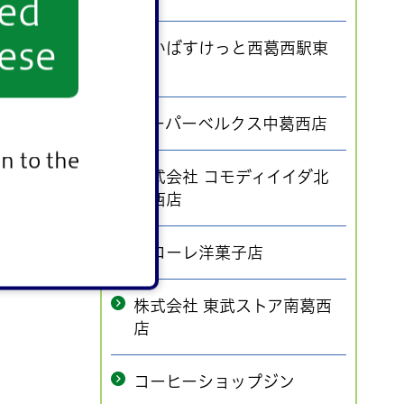
yed
ese
まいばすけっと西葛西駅東
店
スーパーベルクス中葛西店
n to the
株式会社 コモディイイダ北
葛西店
パローレ洋菓子店
株式会社 東武ストア南葛西
店
コーヒーショップジン