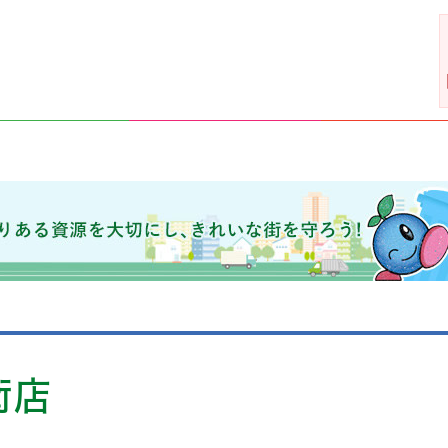
きれいな街を守ろう！
街店