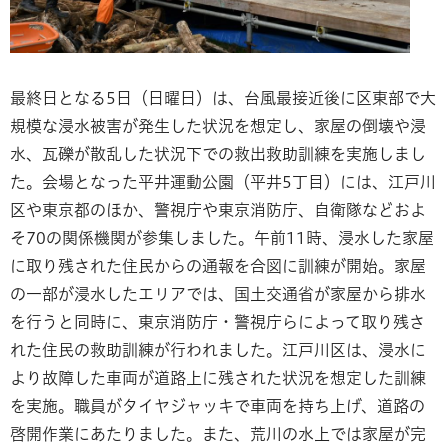
最終日となる5日（日曜日）は、台風最接近後に区東部で大
規模な浸水被害が発生した状況を想定し、家屋の倒壊や浸
水、瓦礫が散乱した状況下での救出救助訓練を実施しまし
た。会場となった平井運動公園（平井5丁目）には、江戸川
区や東京都のほか、警視庁や東京消防庁、自衛隊などおよ
そ70の関係機関が参集しました。午前11時、浸水した家屋
に取り残された住民からの通報を合図に訓練が開始。家屋
の一部が浸水したエリアでは、国土交通省が家屋から排水
を行うと同時に、東京消防庁・警視庁らによって取り残さ
れた住民の救助訓練が行われました。江戸川区は、浸水に
より故障した車両が道路上に残された状況を想定した訓練
を実施。職員がタイヤジャッキで車両を持ち上げ、道路の
啓開作業にあたりました。また、荒川の水上では家屋が完