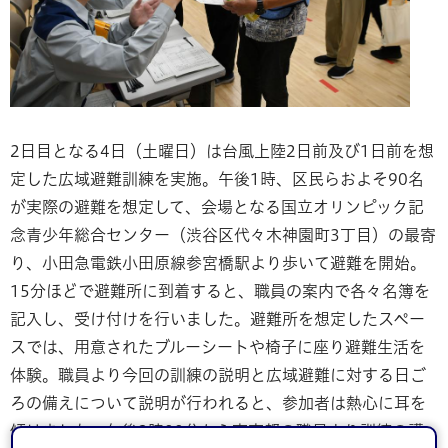
2日目となる4日（土曜日）は台風上陸2日前及び1日前を想
定した広域避難訓練を実施。午後1時、区民らおよそ90名
が実際の避難を想定して、会場となる国立オリンピック記
念青少年総合センター（渋谷区代々木神園町3丁目）の最寄
り、小田急電鉄小田原線参宮橋駅より歩いて避難を開始。
15分ほどで避難所に到着すると、職員の案内で各々名簿を
記入し、受け付けを行いました。避難所を想定したスペー
スでは、用意されたブルーシートや椅子に座り避難生活を
体験。職員より今回の訓練の説明と広域避難に対する日ご
ろの備えについて説明が行われると、参加者は熱心に耳を
傾けました。午後2時00分から東京都の職員より訓練の講