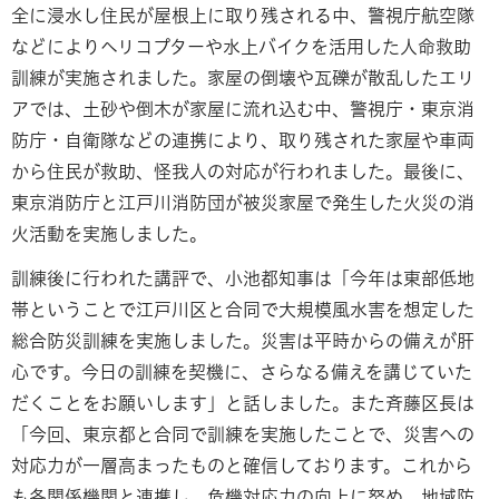
全に浸水し住民が屋根上に取り残される中、警視庁航空隊
などによりヘリコプターや水上バイクを活用した人命救助
訓練が実施されました。家屋の倒壊や瓦礫が散乱したエリ
アでは、土砂や倒木が家屋に流れ込む中、警視庁・東京消
防庁・自衛隊などの連携により、取り残された家屋や車両
から住民が救助、怪我人の対応が行われました。最後に、
東京消防庁と江戸川消防団が被災家屋で発生した火災の消
火活動を実施しました。
訓練後に行われた講評で、小池都知事は「今年は東部低地
帯ということで江戸川区と合同で大規模風水害を想定した
総合防災訓練を実施しました。災害は平時からの備えが肝
心です。今日の訓練を契機に、さらなる備えを講じていた
だくことをお願いします」と話しました。また斉藤区長は
「今回、東京都と合同で訓練を実施したことで、災害への
対応力が一層高まったものと確信しております。これから
も各関係機関と連携し、危機対応力の向上に努め、地域防