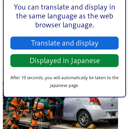
評と広域避難訓練についての説明が行われ、2日目の訓練を
You can translate and display in
終えました。参加した一之江地区町会連合会の田澤茂会長
the same language as the web
は「初めて広域避難訓練に参加したが、イメージと違うこ
browser language.
ともあった。今回実際に来て、体験することができてよか
った」と話しました。また鹿骨地区自治会連合会の実川享
Translate and display
会長は「実際に避難するときには公共交通機関で来なけれ
ばならない。今日は1キロほど歩いたが、それでも人によっ
Displayed in Japanese
ては非常に大変そうであった」と振り返りました。
After 10 seconds, you will automatically be taken to the
Japanese page.