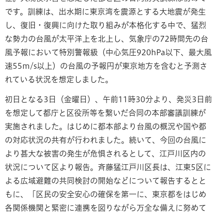
です。訓練は、出水期に東京湾を震源とする大地震が発生
し、復旧・復興に向けた取り組みが本格化する中で、猛烈
な勢力の台風が太平洋上を北上し、気象庁の72時間先の台
風予報において特別警報級（中心気圧920hPa以下、最大風
速55m/s以上）の台風の予報円が東京地方を含むと予測さ
れている状況を想定しました。
初日となる3日（金曜日）、午前11時30分より、発災3日前
を想定して都庁と区役所等を繋いだ合同の本部審議訓練が
実施されました。はじめに都本部より台風の概況や国や都
の対応状況の共有が行われました。続いて、今回の台風に
より甚大な被害の発生が危惧されるとして、江戸川区内の
状況について区より報告。斉藤猛江戸川区長は、江東5区に
よる広域避難の共同検討の開始などについて報告するとと
もに、「区民の安全安心の確保を第一に、東京都をはじめ
各関係機関と緊密に連携を図りながら万全な備えに努めて