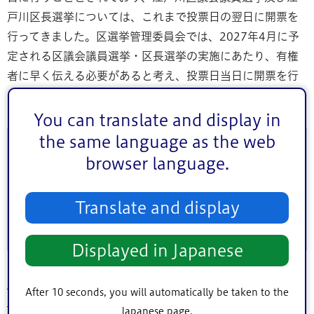
戸川区長選挙については、これまで投票日の翌日に開票を
行ってきました。区選挙管理委員会では、2027年4月に予
定される区議会議員選挙・区長選挙の実施にあたり、有権
者に早く伝える必要があると考え、投票日当日に開票を行
うことといたしましたのでお知らせいたします。
You can translate and display in
the same language as the web
このページに関するお問い合わせ
browser language.
このページは
SDGs推進部広報課
が担当しています。
Translate and display
Displayed in Japanese
トップページ
>
シティインフォメーション
>
広報・広聴
>
報道発表（プレスリ
After 10 seconds, you will automatically be taken to the
リース）
>
2026年(令和8年)
>
7月
> 2026年7月2日 区議・区長選挙(2027年4
Japanese page.