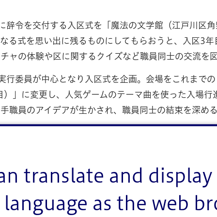
に辞令を交付する入区式を「魔法の文学館（江戸川区角
なる式を思い出に残るものにしてもらおうと、入区3年
ッチャの体験や区に関するクイズなど職員同士の交流を
実行委員が中心となり入区式を企画。会場をこれまでの
目）」に変更し、人気ゲームのテーマ曲を使った入場行
若手職員のアイデアが生かされ、職員同士の結束を深め
目（現在は入区3年目）の職員5名は、入区式の内容に
と、「魔女の宅急便」の作者として知られる国際アンデ
場に選定しました。
an translate and display 
1日）午前10時45分、魔女の宅急便の舞台「コリコの
language as the web b
には、新規採用職員222名と斉藤区長らが参加。江戸
用発令通知が手渡されました。続いて、斉藤区長が区の