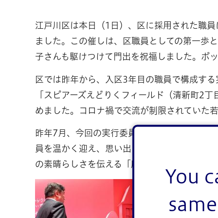
江戸川区は本日（1日）、区に採用された職員
ました。この催しは、区職員としての第一歩と
子さんも駆けつけて門出を祝福しました。ボ
区では昨年から、入区3年目の職員で構成する
「スピアーズえどりくフィールド（清新町2丁
めました。コロナ禍で交流が制限されていた
昨年7月、今回の実行委員に選ばれた入区2年
員を温かく迎え、思い出に残る催しにしよう
の素晴らしさを伝える「魔法の文学館」を会
You c
本日（
same 
入区式
から採