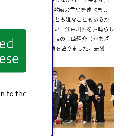
になってください」と激励の言葉を述べまし
。「これから楽しいことも嫌なこともあるか
パワーを発揮してほしい。江戸川区を素晴らし
した。新規採用職員代表の山崎耀介（やまざ
yed
力していきます」と抱負を語りました。最後
ese
とボッチ
した。
n to the
ムーズに
した。