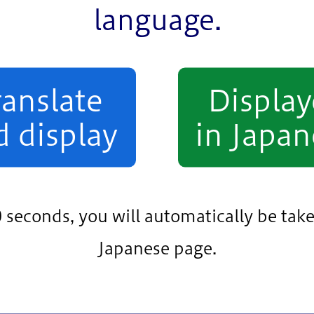
language.
一緒に取り組んでいきましょう。ぜひ江戸川区を大好き
こで、同館の館長である角野栄子さんがサプライズ登場
ますが、嫌なことにも取り組んで、自分が持てる以上の
していただきたいと思います」とお祝いの言葉を贈りま
ranslate
Displa
、さらに先の未来を見据えて、区の反映と発展のために尽
d display
in Japan
スポーツの普及に力を入れていることを知ってもらおう
の特色などを知ることができるクイズラリーが行われま
の結束を強めました。
0 seconds, you will automatically be take
は、「雨で予定が変更になった部分もありましたが、ス
Japanese page.
い出に残るものになってくれれば嬉しいです」と話しま