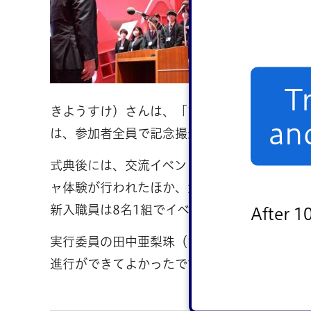
据えて
た。こ
と思い
い区に
T
きようすけ）さんは、「10年後、100年後
an
は、参加者全員で記念撮影を行いました。
式典後には、交流イベントを開催。区がパラ
ャ体験が行われたほか、角野さんの絵本や区
新入職員は8名1組でイベントに参加し、同期
After 1
実行委員の田中亜梨珠（たなかありす）さん
進行ができてよかったです。今日の式典が思