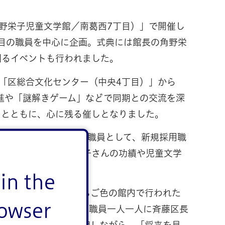
野栄子児童文学館／南葛西7丁目）」で開催し
目の職員を中心に企画。式典には館長の角野栄
図るイベントも行われました。
「区総合文化センター（中央4丁目）」から
進や「謎解きゲーム」などで同期との交流を深
るとともに、心に残る催しとなりました。
ついて検討を開始。先輩職員として、新規採用職
ルセン賞作家の角野栄子さんの功績や児童文学
in the
町」をイメージしたいちご色の館内で行われた
rowser
川区歌を斉唱したのち、職員一人一人に斉藤区長
魅力や取り組みを説明しながら、「将来を見