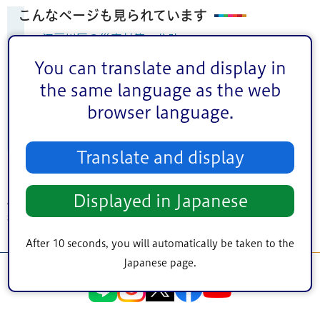
こんなページも見られています
江戸川区の災害対策＜公助＞
計画・対策
You can translate and display in
the same language as the web
町丁目別世帯と人口・年齢別人口報告
browser language.
防災関連マップ
いざというときのために＜自助＞
Translate and display
Displayed in Japanese
トップページ
>
防災・安全
>
防災
>
江戸川区の災害対策＜公助＞
> 江東5区広
域避難推進シンポジウム
After 10 seconds, you will automatically be taken to the
Japanese page.