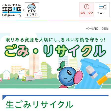
江戸川区
防災・安全
メニュー
ページID：9656
ごみ・リサイクル 限りのある資源を大切にし、きれいな街を
守ろう！
生ごみリサイクル