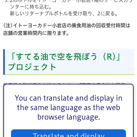
2のボトルをイトーヨーカドー小岩店1階のサービスカウ
ンターに持ち込む。
新しいリターナブルボトルを受け取り、2に戻る。
(注)イトーヨーカドー小岩店の廃食用油の回収受付時間は
店舗の営業時間内に限ります。
「すてる油で空を飛ぼう（R)」
プロジェクト
航空機の脱炭素化を進めるため、ご家庭の廃食油を回収
し、持続可能な航空燃料（SAF）への再利用を呼びかける
You can translate and display in
日本航空株式会社が進めるプロジェクトです。
the same language as the web
区内では以下の店舗において、実施されています。
browser language.
フードスタイル船堀店
食品館あおば船堀店
Translate and display