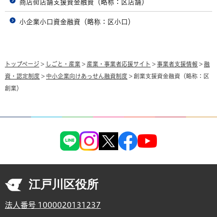
商店街店舗支援資金融資（略称：区店舗）
小企業小口資金融資（略称：区小口）
トップページ
>
しごと・産業
>
産業・事業者応援サイト
>
事業者支援情報
>
融
資・認定制度
>
中小企業向けあっせん融資制度
> 創業支援資金融資（略称：区
創業）
江戸川区役所
法人番号 1000020131237