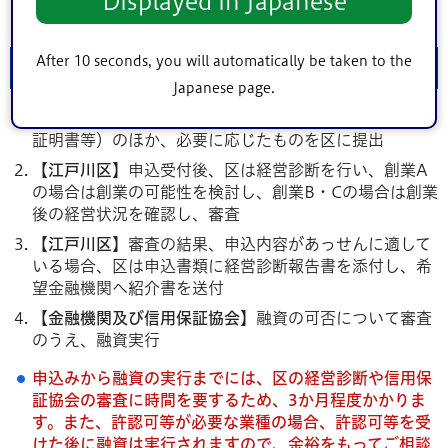
Displayed in Japanese
創業保証の保証限度額を超過する場合など
After 10 seconds, you will automatically be taken to the
申込みから融資までの流れ
Japanese page.
【申込者】
申込書類（所定の申込書、創業計画書、納税
証明書等）のほか、必要に応じたものを区に提出
【江戸川区】
申込受付後、区は経営診断を行い、創業A
の場合は創業の可能性を検討し、創業B・Cの場合は創業
後の経営状況を確認し、審査
【江戸川区】
審査の結果、申込内容があっせんに適して
いる場合、区は申込書類に経営診断報告書を添付し、希
望金融機関へ紹介書を送付
【金融機関及び信用保証協会】
融資の可否について審査
のうえ、融資実行
申込みから融資の実行までには、区の経営診断や信用保
証協会の審査に時間を要するため、3か月程度かかりま
す。また、許認可等が必要な業種の場合、許認可等を受
けた後に融資は実行されますので、余裕をもってご相談