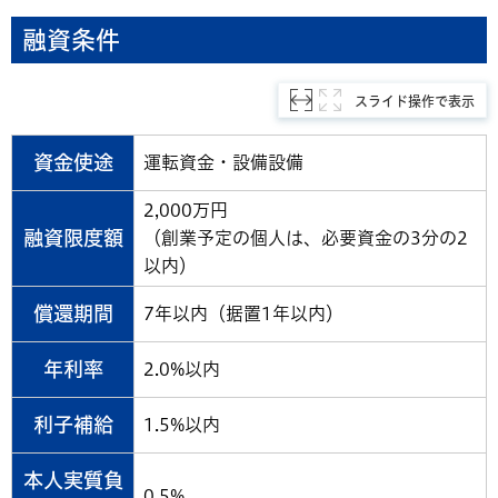
融資条件
スライド操作で表示
資金使途
運転資金・設備設備
2,000万円
融資限度額
（創業予定の個人は、必要資金の3分の2
以内）
償還期間
7年以内（据置1年以内）
年利率
2.0%以内
利子補給
1.5%以内
本人実質負
0.5%