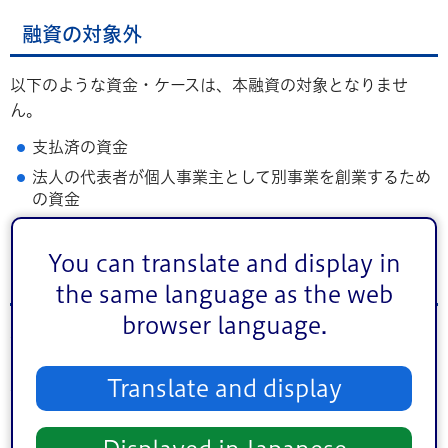
融資の対象外
以下のような資金・ケースは、本融資の対象となりませ
ん。
支払済の資金
法人の代表者が個人事業主として別事業を創業するため
の資金
法人が子会社を設立するための出資金など
You can translate and display in
信用保証協会の保証割合が100%とならない例
the same language as the web
browser language.
本融資は、信用保証協会が融資額の100%を保証する「創業
関連保証」を利用できますが、以下のようなケースは、信
用保証協会の保証割合が100%となりません。
Translate and display
申込人がNPO法人である場合