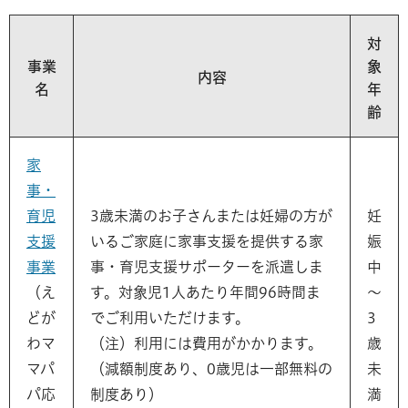
対
事業
象
内容
名
年
齢
家
事・
育児
3歳未満のお子さんまたは妊婦の方が
妊
支援
いるご家庭に家事支援を提供する家
娠
事業
事・育児支援サポーターを派遣しま
中
（え
す。対象児1人あたり年間96時間ま
～
どが
でご利用いただけます。
3
わマ
（注）利用には費用がかかります。
歳
マパ
（減額制度あり、0歳児は一部無料の
未
パ応
制度あり）
満