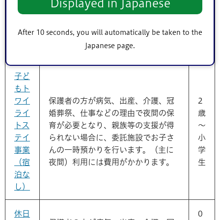
Displayed in Japanese
事業
力家庭宅でお子さんの一時預かりを
歳
（宿
行います。利用には費用がかかりま
未
After 10 seconds, you will automatically be taken to the
泊あ
す。
満
Japanese page.
り）
子ど
もト
ワイ
保護者の方が病気、出産、介護、冠
2
ライ
婚葬祭、仕事などの理由で夜間の保
歳
トス
育が必要となり、親族等の支援が得
～
テイ
られない場合に、委託施設でお子さ
小
事業
んの一時預かりを行います。（主に
学
（宿
夜間）利用には費用がかかります。
生
泊な
し）
休日
0