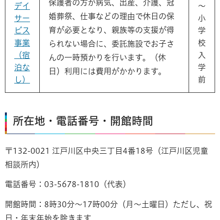
保護者の方が病気、出産、介護、冠
デイ
～
婚葬祭、仕事などの理由で休日の保
サー
小
育が必要となり、親族等の支援が得
ビス
学
事業
校
られない場合に、委託施設でお子さ
（宿
入
んの一時預かりを行います。（休
泊な
学
日）利用には費用がかかります。
し）
前
所在地・電話番号・開館時間
〒132-0021 江戸川区中央三丁目4番18号（江戸川区児童
相談所内）
電話番号：03-5678-1810（代表）
開館時間：8時30分～17時00分（月～土曜日）ただし、祝
日・年末年始を除きます