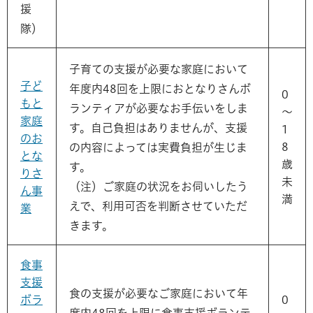
援
隊）
子育ての支援が必要な家庭において
子ど
年度内48回を上限におとなりさんボ
0
もと
ランティアが必要なお手伝いをしま
～
家庭
す。自己負担はありませんが、支援
1
のお
8
の内容によっては実費負担が生じま
とな
歳
す。
りさ
未
（注）ご家庭の状況をお伺いしたう
ん事
満
えで、利用可否を判断させていただ
業
きます。
食事
支援
食の支援が必要なご家庭において年
ボラ
0
度内48回を上限に食事支援ボランテ