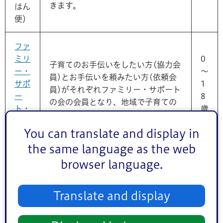
きます。
はん
便）
ファ
ミリ
0
子育てのお手伝いをしたい方(協力会
ー・
～
員)とお手伝いを頼みたい方(依頼会
サポ
1
員)がそれぞれファミリー・サポート
ー
8
の会の会員となり、地域で子育ての
ト・
歳
助け合いを行います。利用には費用
セン
未
がかかります。
You can translate and display in
ター
満
事業
the same language as the web
browser language.
子ど
もシ
保護者の方が病気、出産、介護、冠
0
Translate and display
ョー
婚葬祭、仕事などの理由で宿泊を伴
～
トス
う保育が必要となり、親族等の支援
1
テイ
が得られない場合に、委託施設や協
8