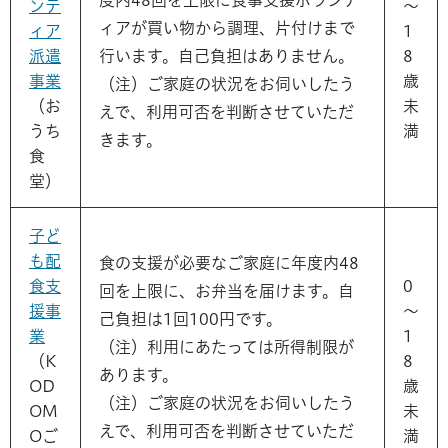
ンテ
～
ィアが買い物から調理、片付けまで
ィア
1
派遣
行います。自己負担はありません。
8
事業
歳
（注）ご家庭の状況をお伺いしたう
（お
未
えで、利用可否を判断させていただ
うち
満
きます。
食
堂）
子ど
も配
食の支援が必要なご家庭に年度内48
食支
0
回を上限に、お弁当を届けます。自
援事
～
己負担は1回100円です。
業
1
（注）利用にあたっては所得制限が
（K
8
あります。
OD
歳
（注）ご家庭の状況をお伺いしたう
OM
未
えで、利用可否を判断させていただ
Oご
満