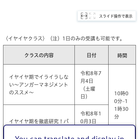
スライド操作で表示
〈イヤイヤクラス〉（注）1日のみの受講も可能です。
クラスの内容
日付
時間
令和8年7
イヤイヤ期でイライラしな
月4日
い～アンガーマネジメント
（土曜
のススメ～
10時0
日）
0分~1
1時30
令和8年1
分
イヤイヤ期を徹底研究！パ
0月3日
パができる心の処方箋
（土曜
日）