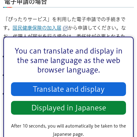
電子申請の場合
「ぴったりサービス」を利用した電子申請での手続きで
す。
国民健康保険の加入届
から申請してください。な
お、代理人が届出を行う場合は、委任状が必要となるた
め、電子申請はできません。
You can translate and display in
申請者本人のマイナンバーカード及び暗証番号（6桁以上
the same language as the web
の署名用電子証明書用暗証番号）
browser language.
パソコン及びICカードリーダライタ又はマイナンバーカ
ード対応スマートフォン
Translate and display
これまで加入していた健康保険の喪失日がわかるもの
（健康保険資格喪失証明）の画像（写真）データ。スマ
Displayed in Japanese
ートフォン又はタブレットから申請される方は、申請フ
ォームから撮影した画像をそのまま添付して申請するこ
とができます。（注）扶養家族がいない方は、退職証明
After 10 seconds, you will automatically be taken to the
書や離職票などでも届出できます。
Japanese page.