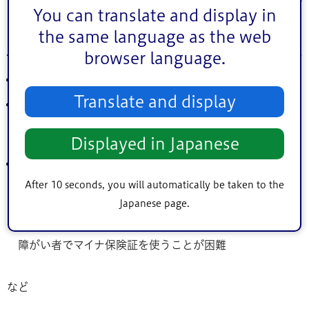
You can translate and display in
the same language as the web
資格確認書の交付に申請が必要な場合
browser language.
保険証や資格確認書を紛失・汚損等した
Translate and display
紙の保険証も資格確認書もない方がマイナ保険証を紛失
し、マイナ保険証の再交付までの期間に医療機関等にか
かりたい場合
Displayed in Japanese
マイナ保険証を持っていても、マイナンバーカードでの受
診等が困難な場合
After 10 seconds, you will automatically be taken to the
例：施設等に入所中で、マイナ保険証を施設では預かれ
Japanese page.
ないと言われた
障がい者でマイナ保険証を使うことが困難
など