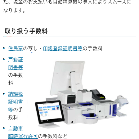
た、現金のお支払いも自動精算機の導入によりスムーズに
なります。
取り扱う手数料
住民票
の写し・
印鑑登録証明書等
の手数料
戸籍証
明書等
の手数
料
納課税
証明書
等
の手
数料
自動車
臨時運行許可
の手数料など