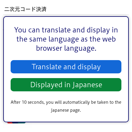
二次元コード決済
PayPay、楽天ペイ、d払い、auPay、メルペイ、
You can translate and display in
WeChatPay、Alipay、銀聯二次元コード
the same language as the web
browser language.
Translate and display
Displayed in Japanese
After 10 seconds, you will automatically be taken to the
Japanese page.