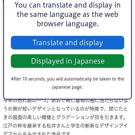
You can translate and display in
the same language as the web
今年も、本格的な夏を前に4月頃から注文が増加。5月から
browser language.
8月にかけては特に注文が集中し、松井さんは午前9時から
翌日午前0時頃まで連日制作に追われています。本日（29
日）も、工房では「折り」や「中付」などの作業を行って
Translate and display
いました。扇面に描かれるデザインは、区特産の金魚や朝
顔、花火といった夏らしい絵柄や、干支を描いたものなど
Displayed in Japanese
が人気。近年は外国人観光客からも注目を集めており、パ
ステルカラーなど明るい色使いのものや、和柄をあしらっ
After 10 seconds, you will automatically be taken to the
た日本らしいデザインなどの注文が増えています。また、
Japanese page.
ロングセラー商品となっている「グラデーション扇子」も
今年の売れ筋の一つ。あおぐ時に着物の袖に当たらないよ
う片側が短いデザインとなっているのが特徴で、閉じたと
きの扇面の美しい模様とグラデーションが目を引きます。
江戸の粋を継承する松井さんと学生の斬新なデザインアイ
デアから生み出された逸品です。