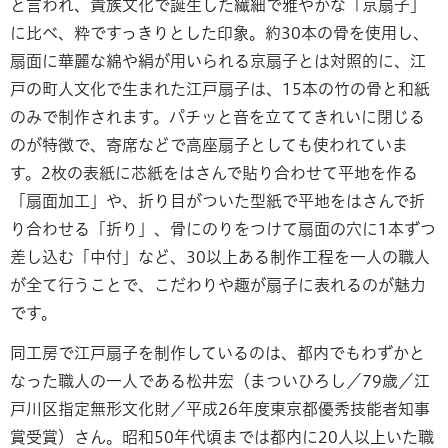
と言われ、貴族文化で誕生した繊細で雅やかな「京扇子」
に比べ、粋ですっきりとした印象。約30本の骨を使用し、
扇面に華麗な綿や絹が用いられる京扇子とは対照的に、江
戸の町人文化で生まれた江戸扇子は、15本の竹の骨と和紙
のみで制作されます。パチッと音を立ててきれいに閉じる
のが特徴で、寄席などで高座扇子としても使われていま
す。2枚の表紙に芯紙をはさんで貼り合わせて平地を作る
「扇面加工」や、折り目がついた型紙で平地をはさんで折
り合わせる「折り」、骨にのりをつけて扇面の穴に1本ずつ
差し込む「中付」など、30以上ある制作工程を一人の職人
が全て行うことで、こだわりや趣が扇子に表れるのが魅力
です。
同工房で江戸扇子を制作しているのは、都内でもわずかと
なった職人の一人である松井宏（まついひろし／79歳／江
戸川区指定無形文化財／平成26年度東京都優秀技能者知事
賞受賞）さん。昭和50年代頃までは都内に20人以上いた職