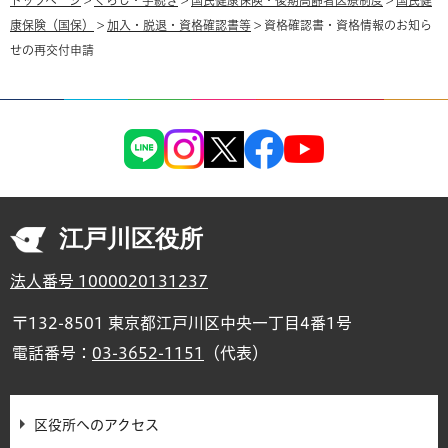
トップページ
>
くらし・手続き
>
国民健康保険・後期高齢者医療制度
>
国民健
康保険（国保）
>
加入・脱退・資格確認書等
> 資格確認書・資格情報のお知ら
せの再交付申請
江戸川区役所
法人番号 1000020131237
〒132-8501 東京都江戸川区中央一丁目4番1号
電話番号：
03-3652-1151
（代表）
区役所へのアクセス