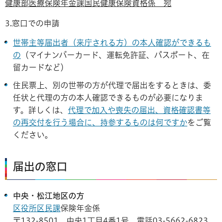
健康部医療保険年金課国民健康保険資格係 宛
3.窓口での申請
世帯主等届出者（来庁される方）の本人確認ができるも
の
（マイナンバーカード、運転免許証、パスポート、在
留カードなど）
住民票上、別の世帯の方が代理で届出をするときは、委
任状と代理の方の本人確認できるものが必要になりま
す。詳しくは、
代理で加入や喪失の届出、資格確認書等
の再交付を行う場合に、持参するものは何ですか
をご覧
ください。
届出の窓口
中央・松江地区の方
区役所区民課
保険年金係
〒132-8501 中央1丁目4番1号 電話03-5662-6823