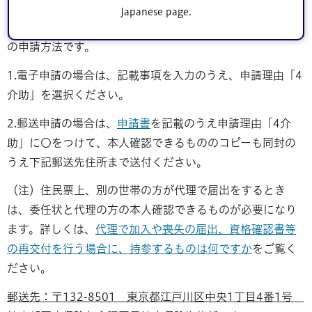
Japanese page.
申請方法は、
電子申請
、郵送申請、窓口申請の以下3つ
の申請方法です。
1.電子申請の場合は、記載事項を入力のうえ、申請理由「4
介助」を選択ください。
2.郵送申請の場合は、
申請書
を記載のうえ申請理由「4介
助」に〇をつけて、本人確認できるもののコピーも同封の
うえ下記郵送先住所まで送付ください。
（注）住民票上、別の世帯の方が代理で届出をするとき
は、委任状と代理の方の本人確認できるものが必要になり
ます。詳しくは、
代理で加入や喪失の届出、資格確認書等
の再交付を行う場合に、持参するものは何ですか
をご覧く
ださい。
郵送先：〒132-8501 東京都江戸川区中央1丁目4番1号