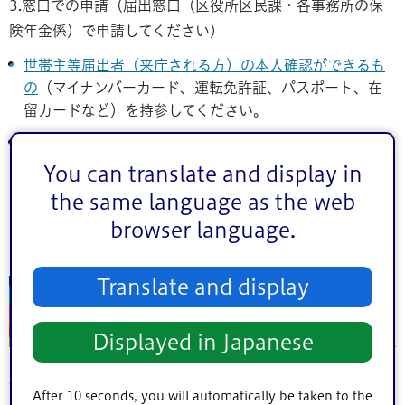
3.窓口での申請（届出窓口（区役所区民課・各事務所の保
険年金係）で申請してください）
世帯主等届出者（来庁される方）の本人確認ができるも
の
（マイナンバーカード、運転免許証、パスポート、在
留カードなど）を持参してください。
住民票上、別の世帯の方が代理で届出をするときは、委
任状と代理の方の本人確認できるものが必要になりま
You can translate and display in
す。詳しくは、
代理で加入や喪失の届出、資格確認書等
the same language as the web
の再交付を行う場合に、持参するものは何ですか
をご覧
browser language.
ください。
Translate and display
マイナ保険証の利用が困難な方に、申請
により資格確認書を交付します
Displayed in Japanese
施設に入所しているなど、マイナ保険証の利用が困難な方
After 10 seconds, you will automatically be taken to the
に、申請により資格確認書を交付します。