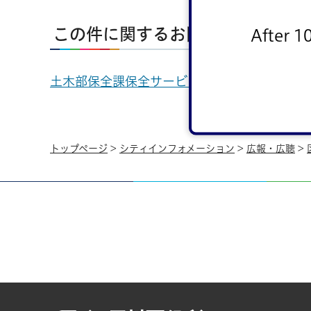
この件に関するお問い合わせ先
After 1
土木部保全課保全サービス係
電話：03-5662
トップページ
>
シティインフォメーション
>
広報・広聴
>