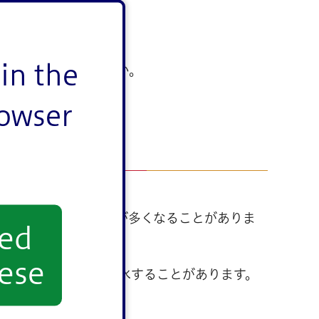
in the
できないものでしょうか。
rowser
ては下水道からの臭気が多くなることがありま
yed
ese
降る場合は一時的に冠水することがあります。