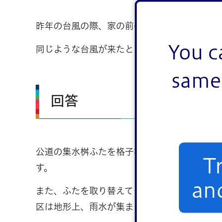
昨年の台風の際、家の前の公道が冠水し、自
You c
同じような台風が来たときの冠水が心配です
same 
回答
公道の集水桝ふたを格子状に変えることはで
T
す。
an
また、ふたを取り替えても、下水道の排水能力
区は地形上、雨水が集まりやすい場所には雨