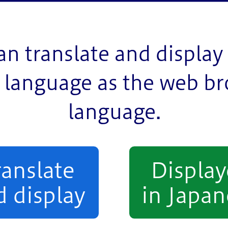
宅から出られなくなりました。
an translate and display 
。下水のふたを、水はけのよいものに変える対策などは
language as the web b
language.
きます。ただし、排水は良好になりますが、場所によっ
ranslate
Displa
d display
in Japan
は毎時50ミリメートルなので、短時間に集中して雨が
水貯留管を入れるなどして冠水の解消を図っています。