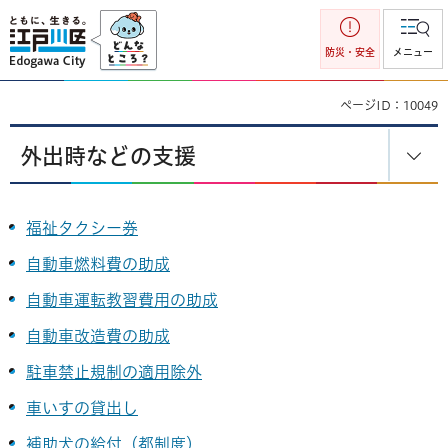
江戸川区
防災・安全
メニュー
ページID：10049
外出時などの支援
福祉タクシー券
自動車燃料費の助成
自動車運転教習費用の助成
自動車改造費の助成
駐車禁止規制の適用除外
車いすの貸出し
補助犬の給付（都制度）