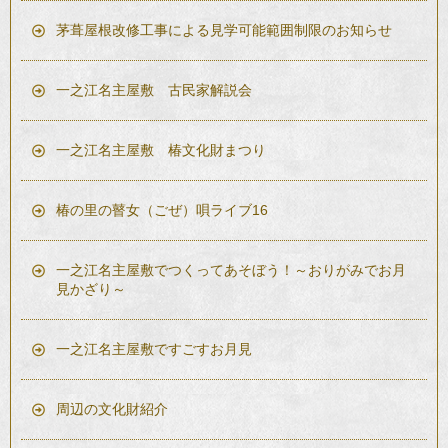
茅葺屋根改修工事による見学可能範囲制限のお知らせ
一之江名主屋敷 古民家解説会
一之江名主屋敷 椿文化財まつり
椿の里の瞽女（ごぜ）唄ライブ16
一之江名主屋敷でつくってあそぼう！～おりがみでお月
見かざり～
一之江名主屋敷ですごすお月見
周辺の文化財紹介