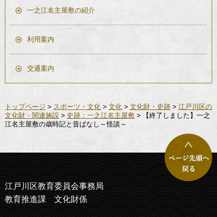
一之江名主屋敷の紹介
利用案内
交通案内
トップページ
>
スポーツ・文化
>
文化
>
文化財・史跡
>
江戸川区の
文化財・関連施設
>
史跡：一之江名主屋敷
> 【終了しました】一之
江名主屋敷の歳時記と昔ばなし～怪談～
江戸川区教育委員会事務局
教育推進課 文化財係