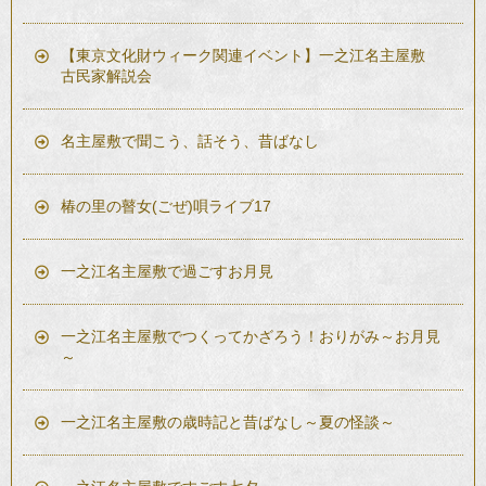
【東京文化財ウィーク関連イベント】一之江名主屋敷
古民家解説会
名主屋敷で聞こう、話そう、昔ばなし
椿の里の瞽女(ごぜ)唄ライブ17
一之江名主屋敷で過ごすお月見
一之江名主屋敷でつくってかざろう！おりがみ～お月見
～
一之江名主屋敷の歳時記と昔ばなし～夏の怪談～