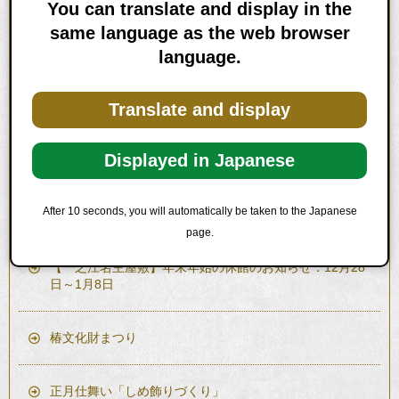
昔ばなし～
You can translate and display in the
same language as the web browser
つくってあそぼう！～おりがみのかぶとをかぶろう～
language.
Translate and display
【終了しました】端午の節供・五月人形展示
Displayed in Japanese
【一之江名主屋敷】ボランティアによるガイド
After 10 seconds, you will automatically be taken to the Japanese
名主屋敷の歳時記と昔ばなし～桃の節供～
page.
【一之江名主屋敷】年末年始の休館のお知らせ：12月28
日～1月8日
椿文化財まつり
正月仕舞い「しめ飾りづくり」