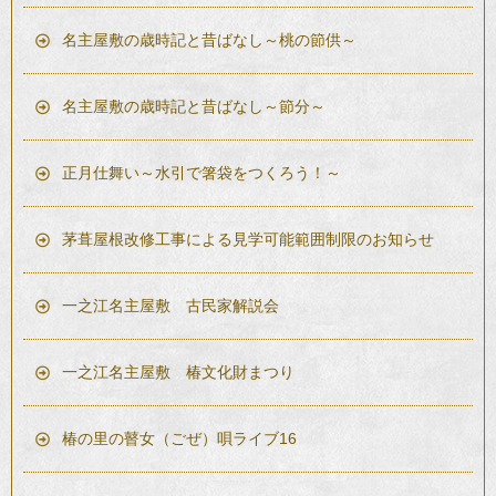
名主屋敷の歳時記と昔ばなし～桃の節供～
名主屋敷の歳時記と昔ばなし～節分～
正月仕舞い～水引で箸袋をつくろう！～
茅葺屋根改修工事による見学可能範囲制限のお知らせ
一之江名主屋敷 古民家解説会
一之江名主屋敷 椿文化財まつり
椿の里の瞽女（ごぜ）唄ライブ16