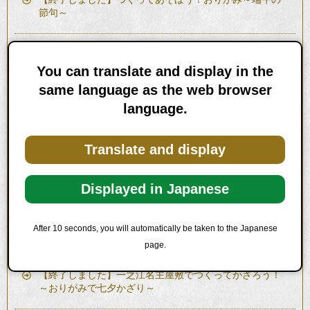
節句～
【終了しました】名主屋敷の歳時記と昔ばなし～端午の
節供～
You can translate and display in the
same language as the web browser
language.
和室で楽しむ折り紙 ひな飾り
Translate and display
名主屋敷の歳時記と昔ばなし～桃の節供～
Displayed in Japanese
桃の節供・ひな人形展示
After 10 seconds, you will automatically be taken to the Japanese
正月仕舞い「しめ飾りづくり」
page.
【終了しました】一之江名主屋敷でつくってかざろう！
～おりがみで七夕かざり～