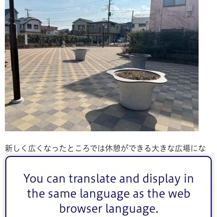
新しく広くなったところでは休憩ができる大きな広場にな
りました！
You can translate and display in
車椅子の方でも楽しめる高さのプランターや遊具が新しく
the same language as the web
生まれ変わっています。
browser language.
ぜひ、足を運んでみて下さい！