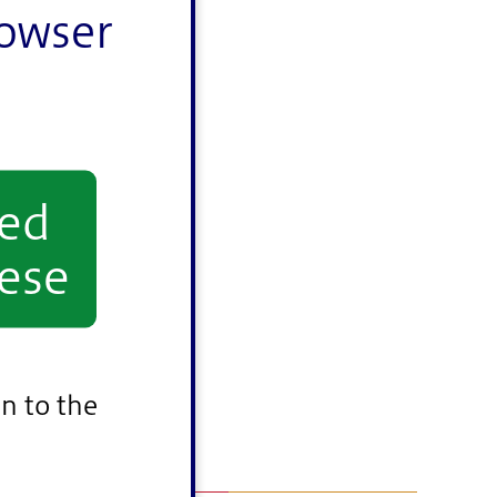
rowser
yed
正）
ese
n to the