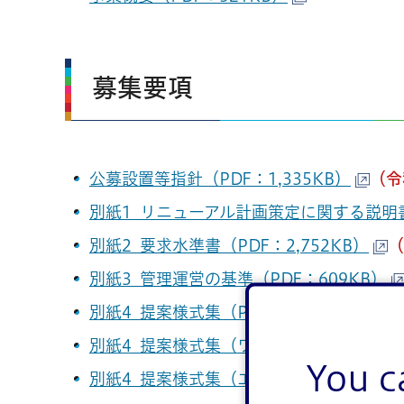
募集要項
公募設置等指針（PDF：1,335KB）
（令
別紙1_リニューアル計画策定に関する説明書
別紙2_要求水準書（PDF：2,752KB）
（
別紙3_管理運営の基準（PDF：609KB）
別紙4_提案様式集（PDF：753KB）
別紙4_提案様式集（ワード：3,090KB）
You c
別紙4_提案様式集（エクセル：13KB）