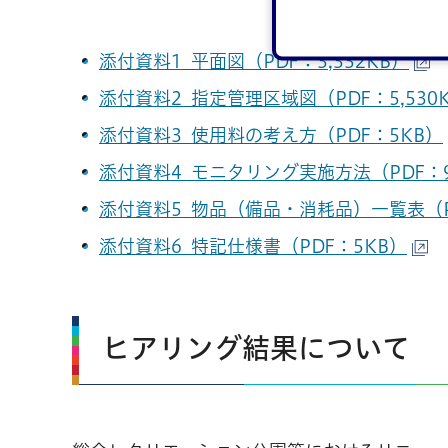
添付資料1_平面図（PDF：3,332KB）
添付資料2_指定管理区域図（PDF：5,530
添付資料3_使用料の考え方（PDF：5KB）
添付資料4_モニタリング実施方法（PDF：9
添付資料5_物品（備品・消耗品）一覧表（PD
添付資料6_特記仕様書（PDF：5KB）
ヒアリング結果について