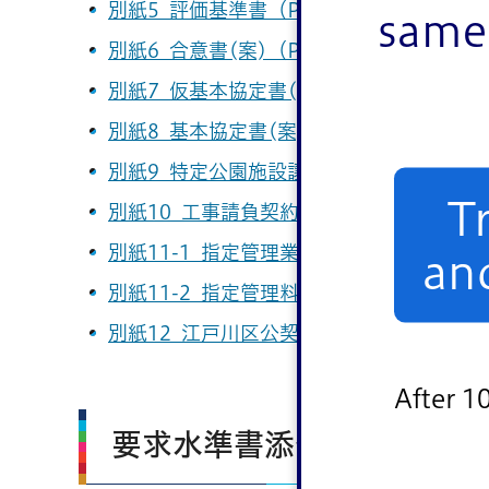
別紙5_評価基準書（PDF：33KB）
same 
別紙6_合意書(案)（PDF：312KB）
（令
別紙7_仮基本協定書(案)（PDF：157KB）
別紙8_基本協定書(案)（PDF：157KB）
別紙9_特定公園施設譲渡等契約書（案）（P
T
別紙10_工事請負契約書（案）（PDF：7K
別紙11-1_指定管理業務基本協定書（案）（P
an
別紙11-2_指定管理料に関する年度協定書（
別紙12_江戸川区公契約条例の適用について
After 1
要求水準書添付資料