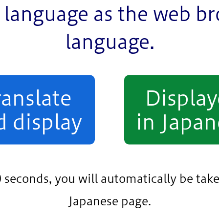
language as the web b
和4年3月17日（木曜日）修正）
language.
DF：24KB）
ranslate
Displa
B）
DF：1,201KB）
（令和4年3月17日（木曜日）修
d display
in Japan
案）（PDF：9KB）
（PDF：6KB）
0 seconds, you will automatically be take
Japanese page.